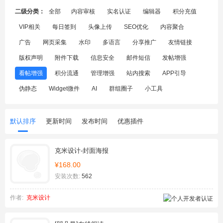
二级分类：
全部
内容审核
实名认证
编辑器
积分充值
VIP相关
每日签到
头像上传
SEO优化
内容聚合
广告
网页采集
水印
多语言
分享推广
友情链接
版权声明
附件下载
信息安全
邮件短信
发帖增强
看帖增强
积分流通
管理增强
站内搜索
APP引导
伪静态
Widget微件
AI
群组圈子
小工具
默认排序
更新时间
发布时间
优惠插件
克米设计-封面海报
¥168.00
安装次数:
562
作者:
克米设计