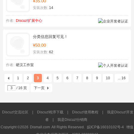
¥35.00
安装次数:
14
作者:
Discuz!扩展中心
分类信息回复可见！
¥50.00
安装次数:
62
作者:
硬汉工作室
1
2
3
4
5
6
7
8
9
10
... 16
/ 16 页
下一页
Discuz!交流社区
|
Discuz!程序下载
|
Discuz!使用教程
|
我是Discuz!开发
者
|
我是Discuz!分销商
Copyright ©2026
Dismall.com
All Rights Reserved.
皖ICP备16010102号-4
增值