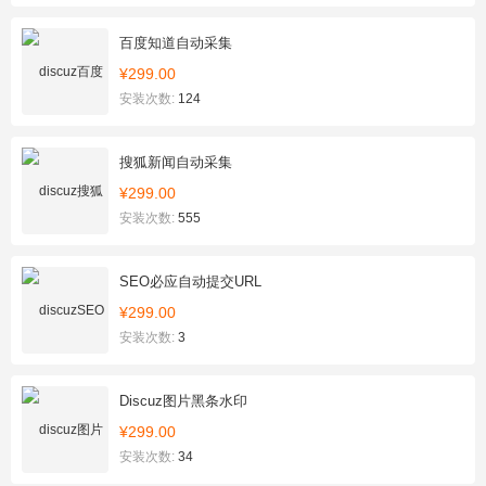
百度知道自动采集
¥299.00
安装次数:
124
搜狐新闻自动采集
¥299.00
安装次数:
555
SEO必应自动提交URL
¥299.00
安装次数:
3
Discuz图片黑条水印
¥299.00
安装次数:
34