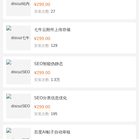
¥299.00
安装次数:
27
七牛云附件上传存储
¥299.00
安装次数:
129
SEO智能伪静态
¥299.00
安装次数:
1.3万
SEO分类信息优化
¥299.00
安装次数:
195
百度AI帖子自动审核