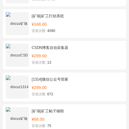
[矿场]矿工打劫系统
¥168.00
安装次数:
4090
CSDN博客自动采集器
¥299.00
安装次数:
13
[1314]微信公众号管家
¥299.00
安装次数:
672
[矿场]矿工帖子辅助
¥68.00
安装次数:
75