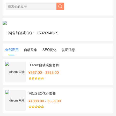
[b]售前咨询QQ： 15326940[/b]
全部应用
自动采集
SEO优化
认证信息
Discuz自动采集套餐
¥567.00 - 3998.00
网站SEO优化套餐
¥1888.00 - 3668.00