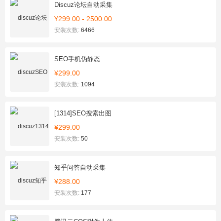
Discuz论坛自动采集
¥299.00 - 2500.00
安装次数:
6466
SEO手机伪静态
¥299.00
安装次数:
1094
[1314]SEO搜索出图
¥299.00
安装次数:
50
知乎问答自动采集
¥288.00
安装次数:
177