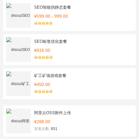
SEO智能伪静态套餐
¥599.00 - 999.00
SEO标签优化套餐
¥816.00
矿工矿场游戏套餐
¥450.00
阿里云OSS附件上传
¥288.00
安装次数:
651