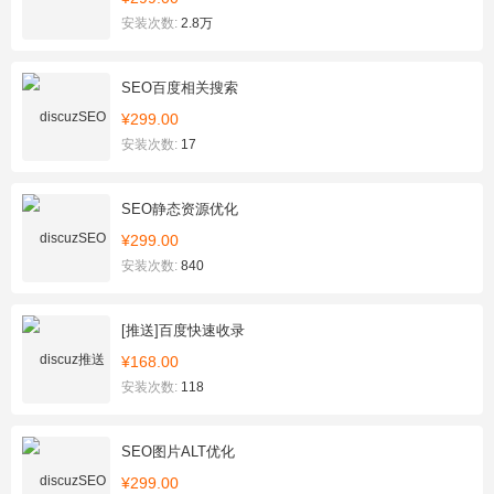
安装次数:
2.8万
SEO百度相关搜索
¥299.00
安装次数:
17
SEO静态资源优化
¥299.00
安装次数:
840
[推送]百度快速收录
¥168.00
安装次数:
118
SEO图片ALT优化
¥299.00