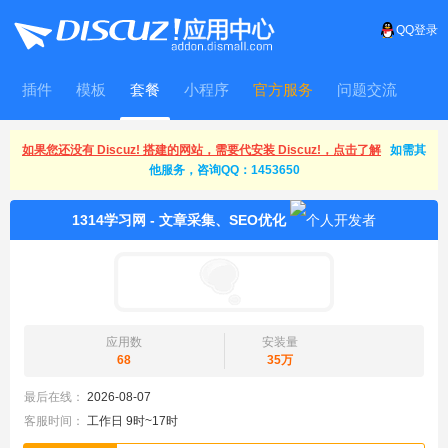
QQ登录
插件
模板
套餐
小程序
官方服务
问题交流
WitFrame
如果您还没有 Discuz! 搭建的网站，需要代安装 Discuz!，点击了解
如需其
他服务，咨询QQ：1453650
1314学习网 - 文章采集、SEO优化
应用数
安装量
68
35万
最后在线：
2026-08-07
客服时间：
工作日 9时~17时