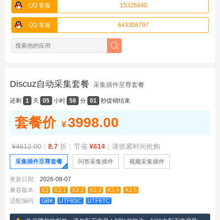
QQ 客服
15326940
QQ 客服
643306797
Discuz自动采集套餐
采集插件至尊套餐
还剩
1
天
05
小时
58
分
01
秒
促销结束
套餐价
3998.00
¥
¥4612.00
|
8.7
折
|
节省
¥614
|
请抓紧时间抢购
采集插件至尊套餐
问答采集插件
视频采集插件
更新日期:
2026-08-07
兼容版本:
X3
X3.1
X3.2
X3.3
X3.4
X3.5
适配编码:
GBK
UTF8SC
UTF8TC