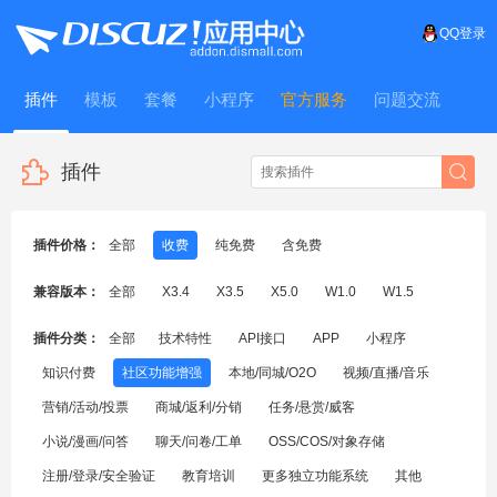
QQ登录
插件
模板
套餐
小程序
官方服务
问题交流
WitFrame
插件
插件价格：
全部
收费
纯免费
含免费
兼容版本：
全部
X3.4
X3.5
X5.0
W1.0
W1.5
插件分类：
全部
技术特性
API接口
APP
小程序
知识付费
社区功能增强
本地/同城/O2O
视频/直播/音乐
营销/活动/投票
商城/返利/分销
任务/悬赏/威客
小说/漫画/问答
聊天/问卷/工单
OSS/COS/对象存储
注册/登录/安全验证
教育培训
更多独立功能系统
其他