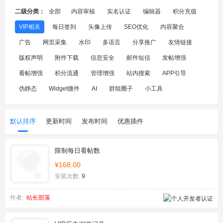
二级分类：
全部
内容审核
实名认证
编辑器
积分充值
VIP相关
每日签到
头像上传
SEO优化
内容聚合
广告
网页采集
水印
多语言
分享推广
友情链接
版权声明
附件下载
信息安全
邮件短信
发帖增强
看帖增强
积分流通
管理增强
站内搜索
APP引导
伪静态
Widget微件
AI
群组圈子
小工具
默认排序
更新时间
发布时间
优惠插件
限制每日看帖数
¥168.00
安装次数:
9
作者:
站长部落