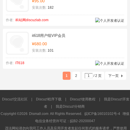
¥95.00
安装次数:
182
作者:
科站网discuzlab.com
it618用户组VIP会员
¥680.00
安装次数:
101
作者:
IT618
1
2
/ 2 页
下一页
Discuz!交流社区
|
Discuz!程序下载
|
Discuz!使用教程
|
我是Discuz!开发
者
|
我是Discuz!分销商
Copyright ©2026
Dismall.com
All Rights Reserved.
皖ICP备16010102号-4
增值
电信业务经营许可证：皖B2-20200047
违法网站请勿向我司工作人员及应用开发者发起任何形式的服务请求，严禁使用