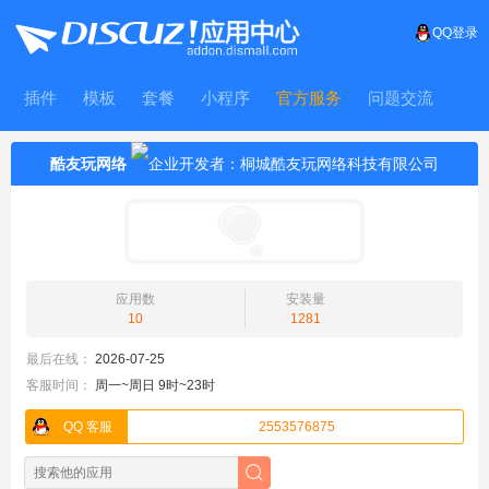
QQ登录
插件
模板
套餐
小程序
官方服务
问题交流
WitFrame
酷友玩网络
应用数
安装量
10
1281
最后在线：
2026-07-25
客服时间：
周一~周日 9时~23时
QQ 客服
2553576875