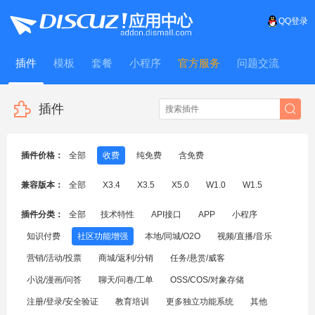
QQ登录
插件
模板
套餐
小程序
官方服务
问题交流
WitFrame
插件
插件价格：
全部
收费
纯免费
含免费
兼容版本：
全部
X3.4
X3.5
X5.0
W1.0
W1.5
插件分类：
全部
技术特性
API接口
APP
小程序
知识付费
社区功能增强
本地/同城/O2O
视频/直播/音乐
营销/活动/投票
商城/返利/分销
任务/悬赏/威客
小说/漫画/问答
聊天/问卷/工单
OSS/COS/对象存储
注册/登录/安全验证
教育培训
更多独立功能系统
其他