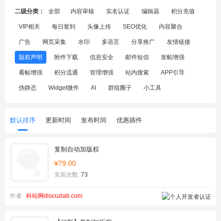
二级分类：
全部
内容审核
实名认证
编辑器
积分充值
VIP相关
每日签到
头像上传
SEO优化
内容聚合
广告
网页采集
水印
多语言
分享推广
友情链接
版权声明
附件下载
信息安全
邮件短信
发帖增强
看帖增强
积分流通
管理增强
站内搜索
APP引导
伪静态
Widget微件
AI
群组圈子
小工具
默认排序
更新时间
发布时间
优惠插件
复制自动加版权
¥79.00
安装次数:
73
作者:
科站网discuzlab.com