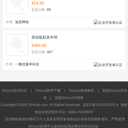
¥19.90
安装次数:
89
作者:
迪恩网络
原创版权及申明
¥300.00
安装次数:
467
作者:
一颗优雅草科技
Discuz!交流社区
|
Discuz!程序下载
|
Discuz!使用教程
|
我是Discuz!开发
者
|
我是Discuz!分销商
Copyright ©2026
Dismall.com
All Rights Reserved.
皖ICP备16010102号-4
增值
电信业务经营许可证：皖B2-20200047
违法网站请勿向我司工作人员及应用开发者发起任何形式的服务请求，严禁使用
Discuz!应用中心提供的应用从事任何非法活动