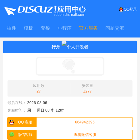
QQ登录
插件
模板
套餐
小程序
官方服务
问题交流
WitFrame
行舟
应用数
安装量
27
1277
最后在线：
2026-08-06
客服时间：
周一~周日 08时~12时
QQ 客服
664942395
微信客服
查看微信客服