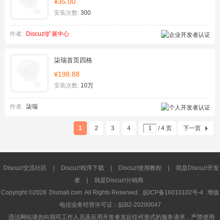
¥35.00
安装次数:
300
作者:
Discuz!扩展中心
柒瑞首页四格
¥198.88
安装次数:
10万
作者:
柒瑞
1
2
3
4
/ 4 页
下一页
Discuz!交流社区
|
Discuz!程序下载
|
Discuz!使用教程
|
我是Discuz!开发
者
|
我是Discuz!分销商
Copyright ©2026
Dismall.com
All Rights Reserved.
皖ICP备16010102号-4
增值
电信业务经营许可证：皖B2-20200047
违法网站请勿向我司工作人员及应用开发者发起任何形式的服务请求，严禁使用