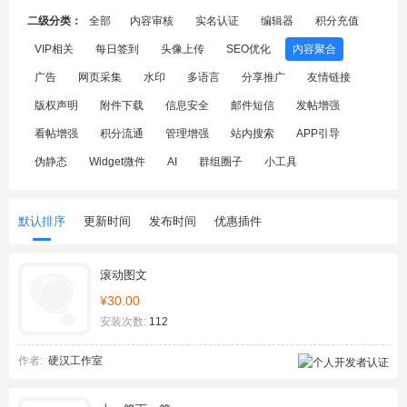
二级分类：
全部
内容审核
实名认证
编辑器
积分充值
VIP相关
每日签到
头像上传
SEO优化
内容聚合
广告
网页采集
水印
多语言
分享推广
友情链接
版权声明
附件下载
信息安全
邮件短信
发帖增强
看帖增强
积分流通
管理增强
站内搜索
APP引导
伪静态
Widget微件
AI
群组圈子
小工具
默认排序
更新时间
发布时间
优惠插件
滚动图文
¥30.00
安装次数:
112
作者:
硬汉工作室