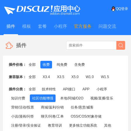
QQ登录
插件
模板
套餐
小程序
官方服务
问题交流
WitFrame
插件
插件价格：
全部
收费
纯免费
含免费
兼容版本：
全部
X3.4
X3.5
X5.0
W1.0
W1.5
插件分类：
全部
技术特性
API接口
APP
小程序
知识付费
社区功能增强
本地/同城/O2O
视频/直播/音乐
营销/活动/投票
商城/返利/分销
任务/悬赏/威客
小说/漫画/问答
聊天/问卷/工单
OSS/COS/对象存储
注册/登录/安全验证
教育培训
更多独立功能系统
其他