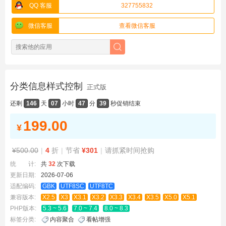
QQ 客服
327755832
微信客服
查看微信客服
分类信息样式控制
正式版
还剩
146
天
07
小时
47
分
38
秒
促销结束
199.00
¥
¥500.00
|
4
折
|
节省
¥301
|
请抓紧时间抢购
统 计:
共
32
次下载
更新日期:
2026-07-06
适配编码:
GBK
UTF8SC
UTF8TC
兼容版本:
X2.5
X3
X3.1
X3.2
X3.3
X3.4
X3.5
X5.0
X5.1
PHP版本:
5.3 ~ 5.6
7.0 ~ 7.4
8.0 ~ 8.3
标签分类:
内容聚合
看帖增强