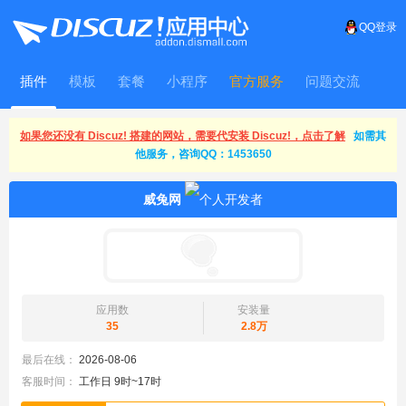
QQ登录
插件
模板
套餐
小程序
官方服务
问题交流
WitFrame
如果您还没有 Discuz! 搭建的网站，需要代安装 Discuz!，点击了解
如需其
他服务，咨询QQ：1453650
威兔网
应用数
安装量
35
2.8万
最后在线：
2026-08-06
客服时间：
工作日 9时~17时