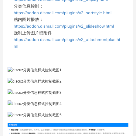
分类信息控制：
https://addon.dismall.com/plugins/v2_sortstyle.html
贴内图片播放：
https://addon.dismall.com/plugins/v2_slideshow.html
强制上传图片或附件：
https://addon.dismall.com/plugins/v2_attachmentplus.ht
ml