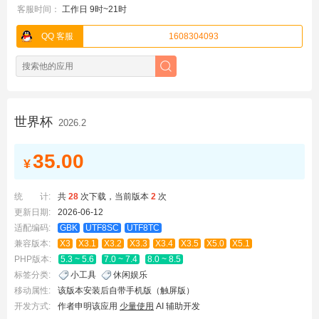
客服时间：
工作日 9时~21时
QQ 客服
1608304093
世界杯
2026.2
35.00
¥
统 计:
共
28
次下载，当前版本
2
次
更新日期:
2026-06-12
适配编码:
GBK
UTF8SC
UTF8TC
兼容版本:
X3
X3.1
X3.2
X3.3
X3.4
X3.5
X5.0
X5.1
PHP版本:
5.3 ~ 5.6
7.0 ~ 7.4
8.0 ~ 8.5
标签分类:
小工具
休闲娱乐
移动属性:
该版本安装后自带手机版（触屏版）
开发方式:
作者申明该应用
少量使用
AI 辅助开发