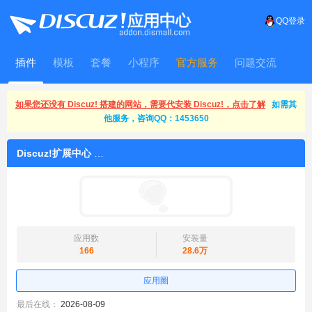
QQ登录
插件
模板
套餐
小程序
官方服务
问题交流
WitFrame
如果您还没有 Discuz! 搭建的网站，需要代安装 Discuz!，点击了解
如需其
他服务，咨询QQ：1453650
Discuz!扩展中心
应用数
安装量
166
28.6万
应用圈
最后在线：
2026-08-09