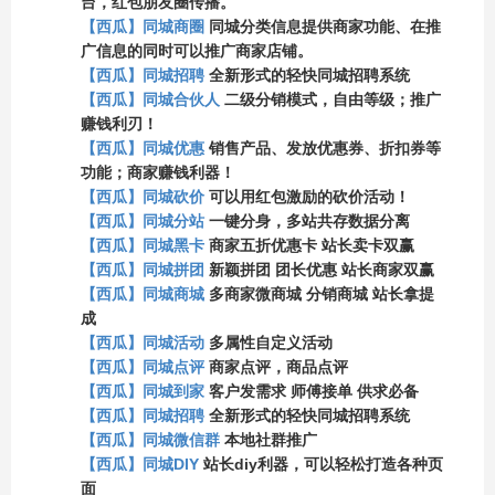
台，红包朋友圈传播。
【西瓜】同城商圈
同城分类信息提供商家功能、在推
广信息的同时可以推广商家店铺。
【西瓜】同城招聘
全新形式的轻快同城招聘系统
【西瓜】同城合伙人
二级分销模式，自由等级；推广
赚钱利刃！
【西瓜】同城优惠
销售产品、发放优惠券、折扣券等
功能；商家赚钱利器！
【西瓜】同城砍价
可以用红包激励的砍价活动！
【西瓜】同城分站
一键分身，多站共存数据分离
【西瓜】同城黑卡
商家五折优惠卡 站长卖卡双赢
【西瓜】同城拼团
新颖拼团 团长优惠 站长商家双赢
【西瓜】同城商城
多商家微商城 分销商城 站长拿提
成
【西瓜】同城活动
多属性自定义活动
【西瓜】同城点评
商家点评，商品点评
【西瓜】同城到家
客户发需求 师傅接单 供求必备
【西瓜】同城招聘
全新形式的轻快同城招聘系统
【西瓜】同城微信群
本地社群推广
【西瓜】同城DIY
站长diy利器，可以轻松打造各种页
面