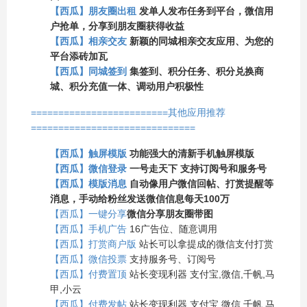
【西瓜】朋友圈出租
发单人发布任务到平台，微信用
户抢单，分享到朋友圈获得收益
【西瓜】相亲交友
新颖的同城相亲交友应用、为您的
平台添砖加瓦
【西瓜】同城签到
集签到、积分任务、积分兑换商
城、积分充值一体、调动用户积极性
=========================其他应用推荐
==============================
【西瓜】触屏模版
功能强大的清新手机触屏模版
【西瓜】微信登录
一号走天下 支持订阅号和服务号
【西瓜】模版消息
自动像用户微信回帖、打赏提醒等
消息，手动给粉丝发送微信信息每天100万
【西瓜】一键分享
微信分享朋友圈带图
【西瓜】手机广告
16广告位、随意调用
【西瓜】打赏商户版
站长可以拿提成的微信支付打赏
【西瓜】微信投票
支持服务号、订阅号
【西瓜】付费置顶
站长变现利器 支付宝,微信,千帆,马
甲,小云
【西瓜】付费发帖
站长变现利器 支付宝,微信,千帆,马