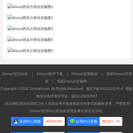
Discuz!交流社区
|
Discuz!程序下载
|
Discuz!使用教程
|
我是Discuz!开发
者
|
我是Discuz!分销商
Copyright ©2026
Dismall.com
All Rights Reserved.
皖ICP备16010102号-4
增值
电信业务经营许可证：皖B2-20200047
违法网站请勿向我司工作人员及应用开发者发起任何形式的服务请求，严禁使用
Discuz!应用中心提供的应用从事任何非法活动
应用中心客服
80056365
应用中心客服
微信扫一扫