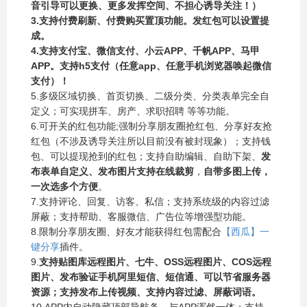
音引导可以更换、更多发挥空间、不担心诱导关注！）
3.支持付费刷新、付费购买置顶功能。发红包可以设置提
成。
4.支持支付宝、微信支付、小云APP、千帆APP、马甲
APP。支持h5支付（任意app、任意手机浏览器唤起微信
支付）！
5.多级区域切换、首页切换、二级分类、分类表单完全自
定义；可实现拼车、房产、求职招聘 等等功能。
6.可开关的红包功能;强制分享朋友圈抢红包、分享好友抢
红包（不涉及诱导关注所以目前没有被封现象）；支持钱
包、可以提现抢到的红包；支持自助编辑、自助下架、
发
布表单自定义、发布图片支持在线裁剪
，
自带多图上传
，
一次选多个方便
。
7.支持评论、回复、访客、私信；支持系统级的内容过滤
屏蔽；支持帮助、客服微信、广告位等增强型功能。
8.限制分享朋友圈、好友才能获得红包需配合
【西瓜】一
键分享
插件。
9.
支持贴图库远程图片、七牛、OSS远程图片、COS远程
图片、发布验证手机阿里短信、短信通、可以节省服务器
资源；支持发布上传视频、支持内容过滤、屏蔽词语。
10.APP内自动隐藏顶部导航条，与APP浑然一体；支持