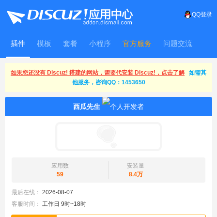
QQ登录
插件
模板
套餐
小程序
官方服务
问题交流
WitFrame
如果您还没有 Discuz! 搭建的网站，需要代安装 Discuz!，点击了解
如需其
他服务，咨询QQ：1453650
西瓜先生
应用数
安装量
59
8.4万
最后在线：
2026-08-07
客服时间：
工作日 9时~18时