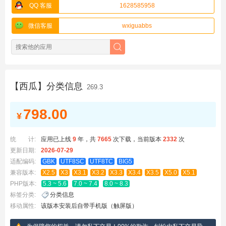
QQ 客服
1628585958
微信客服
wxiguabbs
【西瓜】分类信息
269.3
798.00
¥
统 计:
应用已上线
9
年，
共
7665
次下载，当前版本
2332
次
更新日期:
2026-07-29
适配编码:
GBK
UTF8SC
UTF8TC
BIG5
兼容版本:
X2.5
X3
X3.1
X3.2
X3.3
X3.4
X3.5
X5.0
X5.1
PHP版本:
5.3 ~ 5.6
7.0 ~ 7.4
8.0 ~ 8.3
标签分类:
分类信息
移动属性:
该版本安装后自带手机版（触屏版）