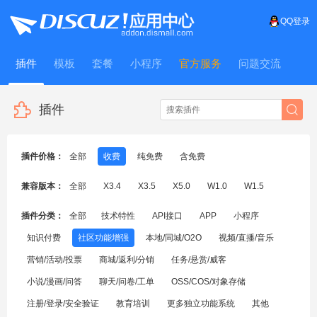
QQ登录
插件
模板
套餐
小程序
官方服务
问题交流
WitFrame
插件
插件价格：
全部
收费
纯免费
含免费
兼容版本：
全部
X3.4
X3.5
X5.0
W1.0
W1.5
插件分类：
全部
技术特性
API接口
APP
小程序
知识付费
社区功能增强
本地/同城/O2O
视频/直播/音乐
营销/活动/投票
商城/返利/分销
任务/悬赏/威客
小说/漫画/问答
聊天/问卷/工单
OSS/COS/对象存储
注册/登录/安全验证
教育培训
更多独立功能系统
其他