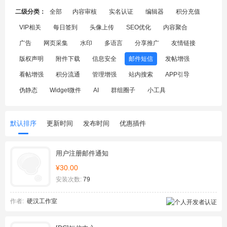
二级分类：
全部
内容审核
实名认证
编辑器
积分充值
VIP相关
每日签到
头像上传
SEO优化
内容聚合
广告
网页采集
水印
多语言
分享推广
友情链接
版权声明
附件下载
信息安全
邮件短信
发帖增强
看帖增强
积分流通
管理增强
站内搜索
APP引导
伪静态
Widget微件
AI
群组圈子
小工具
默认排序
更新时间
发布时间
优惠插件
用户注册邮件通知
¥30.00
安装次数:
79
作者:
硬汉工作室