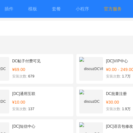
插件
模板
套餐
小程序
官方服务
DC帖子付费可见
[DC]VIP中心
¥69.00
¥0.00 - 249.0
安装次数:
679
安装次数:
1.7万
[DC]通用互联
DC批量注册
¥10.00
¥30.00
安装次数:
137
安装次数:
1.9万
[DC]短信中心
[DC]语言包修改