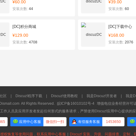
¥60.00
¥39.00
安装次数:
44
安装次数:
60
[DC]积分商城
[DC]下载中心
¥129.00
¥168.00
安装次数:
4708
安装次数:
2076
流社区
|
Discuz!程序下载
|
Discuz!使用教程
|
我是Discuz!开发者
|
我是Di
Dismall.com
All Rights Reserved.
皖ICP备16010102号-4
增值电信业务经营许可证：皖
工作人员及应用开发者发起任何形式的服务请求，严禁使用Discuz!应用中心提供的
365
应用中心客服
微信扫一扫
有偿服务客服
1453650
授权恢复等使用问题，联系应用中心客服
|
Discuz! 安装、升级、问题排查、定制