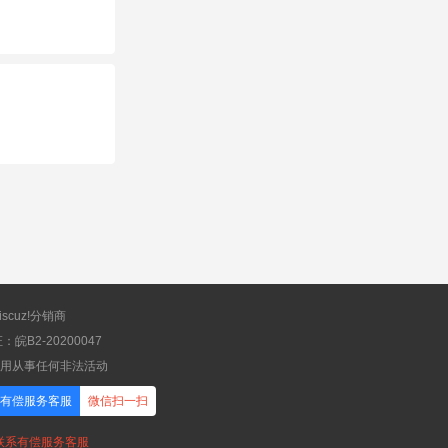
scuz!分销商
B2-20200047
应用从事任何非法活动
有偿服务客服
微信扫一扫
，联系有偿服务客服