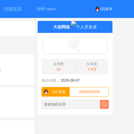
问题交流
WitFrame
QQ登录
大创网络
应用数
安装量
13
7.9万
0
最后在线：
2026-08-07
QQ 客服
2696034008