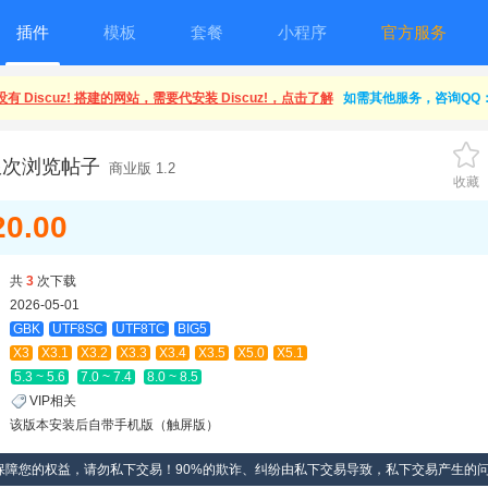
插件
模板
套餐
小程序
官方服务
有 Discuz! 搭建的网站，需要代安装 Discuz!，点击了解
如需其他服务，咨询QQ：1
限次浏览帖子
商业版 1.2
收藏
20.00
共
3
次下载
2026-05-01
GBK
UTF8SC
UTF8TC
BIG5
X3
X3.1
X3.2
X3.3
X3.4
X3.5
X5.0
X5.1
5.3 ~ 5.6
7.0 ~ 7.4
8.0 ~ 8.5
VIP相关
该版本安装后自带手机版（触屏版）
保障您的权益，请勿私下交易！90%的欺诈、纠纷由私下交易导致，私下交易产生的