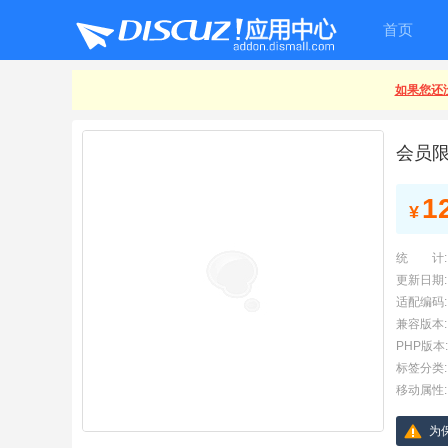
首页
如果您还没
会员
1
¥
统 计:
更新日期:
适配编码:
兼容版本:
PHP版本:
标签分类:
移动属性:
为