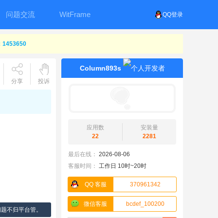
问题交流
WitFrame
QQ登录
453650
Column893s
分享
投诉
应用数
安装量
22
2281
最后在线：
2026-08-06
客服时间：
工作日 10时~20时
QQ 客服
370961342
微信客服
bcdef_100200
问题不归平台管。