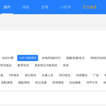
插件
模板
套餐
小程序
官方服务
知识付费
社区功能增强
本地/同城/O2O
视频/直播/音乐
营销/活动/
/安全验证
教育培训
更多独立功能系统
其他
充值
VIP相关
每日签到
头像上传
SEO优化
内容聚合
广告
发帖增强
看帖增强
积分流通
管理增强
站内搜索
APP引导