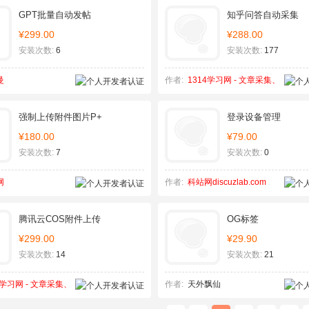
GPT批量自动发帖
知乎问答自动采集
¥299.00
¥288.00
安装次数:
6
安装次数:
177
曼
作者:
1314学习网 - 文章采集、
SEO优化
强制上传附件图片P+
登录设备管理
¥180.00
¥79.00
安装次数:
7
安装次数:
0
网
作者:
科站网discuzlab.com
腾讯云COS附件上传
OG标签
¥299.00
¥29.90
安装次数:
14
安装次数:
21
4学习网 - 文章采集、
作者:
天外飘仙