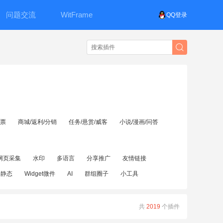
问题交流
WitFrame
QQ登录
投票
商城/返利/分销
任务/悬赏/威客
小说/漫画/问答
网页采集
水印
多语言
分享推广
友情链接
伪静态
Widget微件
AI
群组圈子
小工具
共
2019
个插件