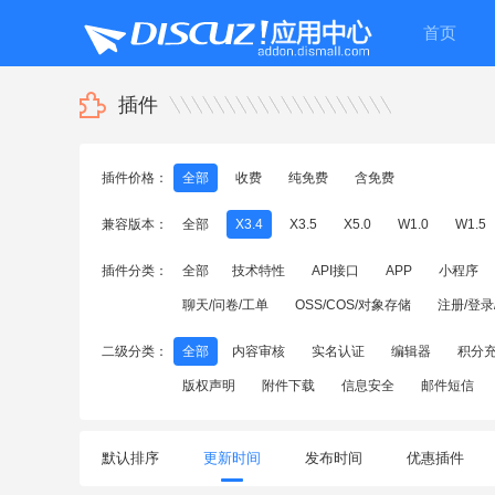
首页
插件
插件价格：
全部
收费
纯免费
含免费
兼容版本：
全部
X3.4
X3.5
X5.0
W1.0
W1.5
插件分类：
全部
技术特性
API接口
APP
小程序
聊天/问卷/工单
OSS/COS/对象存储
注册/登录
二级分类：
全部
内容审核
实名认证
编辑器
积分
版权声明
附件下载
信息安全
邮件短信
默认排序
更新时间
发布时间
优惠插件