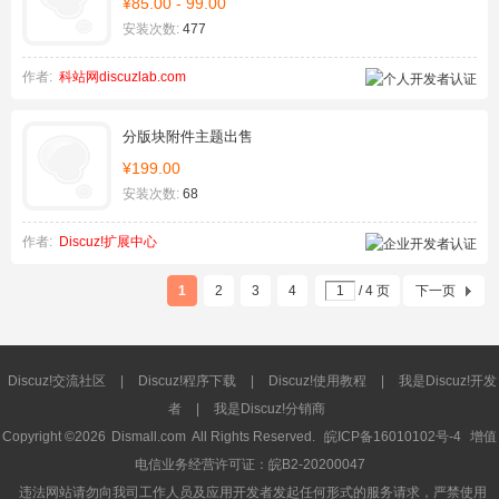
¥85.00 - 99.00
安装次数:
477
作者:
科站网discuzlab.com
分版块附件主题出售
¥199.00
安装次数:
68
作者:
Discuz!扩展中心
1
2
3
4
/ 4 页
下一页
Discuz!交流社区
|
Discuz!程序下载
|
Discuz!使用教程
|
我是Discuz!开发
者
|
我是Discuz!分销商
Copyright ©2026
Dismall.com
All Rights Reserved.
皖ICP备16010102号-4
增值
电信业务经营许可证：皖B2-20200047
违法网站请勿向我司工作人员及应用开发者发起任何形式的服务请求，严禁使用