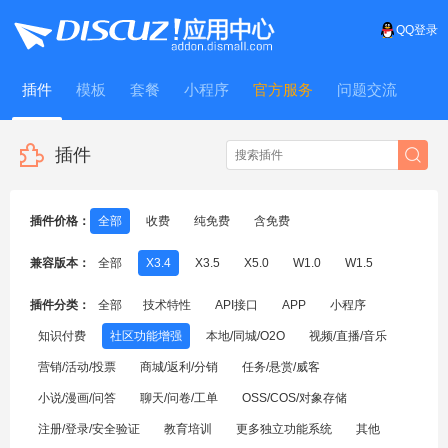
QQ登录
插件
模板
套餐
小程序
官方服务
问题交流
WitFrame
插件
插件价格：
全部
收费
纯免费
含免费
兼容版本：
全部
X3.4
X3.5
X5.0
W1.0
W1.5
插件分类：
全部
技术特性
API接口
APP
小程序
知识付费
社区功能增强
本地/同城/O2O
视频/直播/音乐
营销/活动/投票
商城/返利/分销
任务/悬赏/威客
小说/漫画/问答
聊天/问卷/工单
OSS/COS/对象存储
注册/登录/安全验证
教育培训
更多独立功能系统
其他