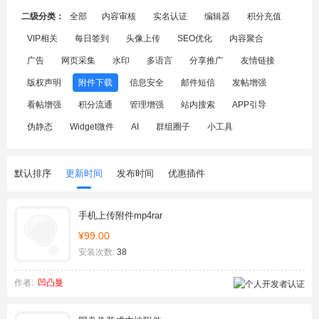
二级分类：
全部
内容审核
实名认证
编辑器
积分充值
VIP相关
每日签到
头像上传
SEO优化
内容聚合
广告
网页采集
水印
多语言
分享推广
友情链接
版权声明
附件下载
信息安全
邮件短信
发帖增强
看帖增强
积分流通
管理增强
站内搜索
APP引导
伪静态
Widget微件
AI
群组圈子
小工具
默认排序
更新时间
发布时间
优惠插件
手机上传附件mp4rar
¥99.00
安装次数:
38
作者:
凹凸曼