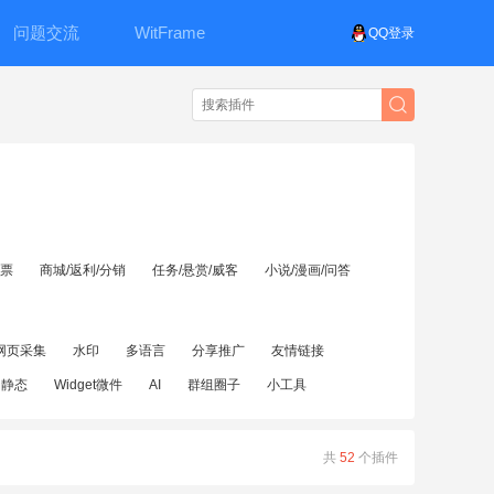
问题交流
WitFrame
QQ登录
投票
商城/返利/分销
任务/悬赏/威客
小说/漫画/问答
网页采集
水印
多语言
分享推广
友情链接
伪静态
Widget微件
AI
群组圈子
小工具
共
52
个插件