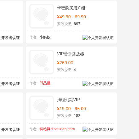
卡密购买用户组
¥49.90 - 69.90
安装次数:
897
作者:
小蚂蚁
VIP音乐播放器
¥269.00
安装次数:
4
作者:
凹凸曼
清理到期VIP
¥19.00 - 95.00
安装次数:
182
作者:
科站网discuzlab.com