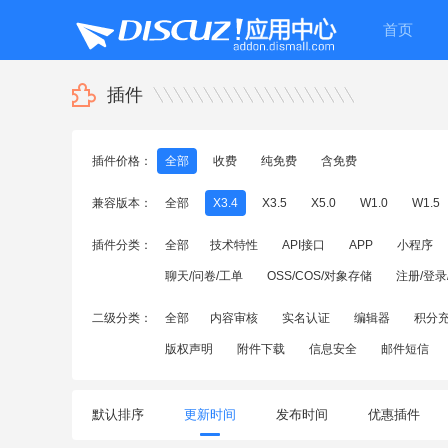
首页
插件
插件价格：
全部
收费
纯免费
含免费
兼容版本：
全部
X3.4
X3.5
X5.0
W1.0
W1.5
插件分类：
全部
技术特性
API接口
APP
小程序
聊天/问卷/工单
OSS/COS/对象存储
注册/登录
二级分类：
全部
内容审核
实名认证
编辑器
积分
版权声明
附件下载
信息安全
邮件短信
默认排序
更新时间
发布时间
优惠插件