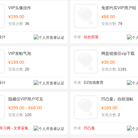
VIP头像挂件
免签约买VIP用户组
¥299.00
¥88.00
安装次数:
36
安装次数:
79
设计
作者:
站长部落
VIP发帖气泡
网盘链接仅vip下载
¥199.00
¥38.00
安装次数:
20
安装次数:
1191
设计
作者:
DZ在线教育
隐藏仅VIP用户可见
凹凸曼』自助顶帖
¥299.00 - 668.00
¥169.00
安装次数:
120
安装次数:
2
4学习网 - 文章采集、
作者:
凹凸曼