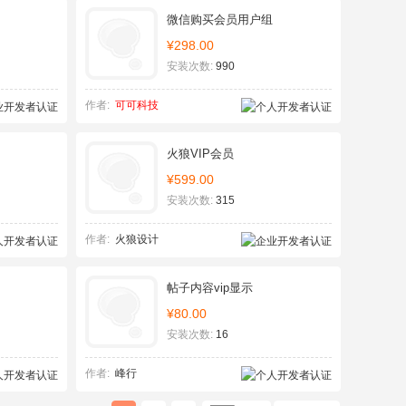
微信购买会员用户组
¥298.00
安装次数:
990
作者:
可可科技
火狼VIP会员
¥599.00
安装次数:
315
作者:
火狼设计
帖子内容vip显示
¥80.00
安装次数:
16
作者:
峰行