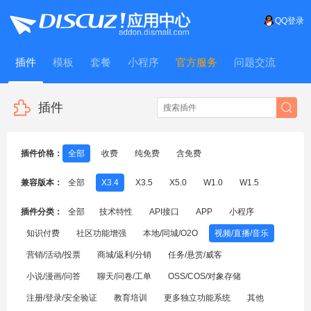
QQ登录
插件
模板
套餐
小程序
官方服务
问题交流
WitFrame
插件
插件价格：
全部
收费
纯免费
含免费
兼容版本：
全部
X3.4
X3.5
X5.0
W1.0
W1.5
插件分类：
全部
技术特性
API接口
APP
小程序
知识付费
社区功能增强
本地/同城/O2O
视频/直播/音乐
营销/活动/投票
商城/返利/分销
任务/悬赏/威客
小说/漫画/问答
聊天/问卷/工单
OSS/COS/对象存储
注册/登录/安全验证
教育培训
更多独立功能系统
其他