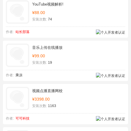
YouTube视频解析!
¥88.00
安装次数:
74
作者:
站长部落
音乐上传在线播放
¥99.00
安装次数:
19
作者:
乘凉
视频点播直播网校
¥3398.00
安装次数:
1163
作者:
可可科技