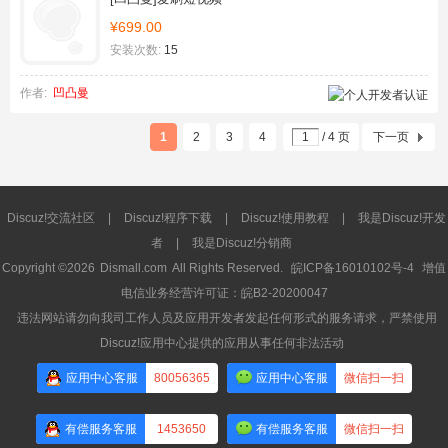
¥699.00
安装次数:
15
作者:
凹凸曼
1
2
3
4
/ 4 页
下一页
Discuz!交流社区
|
Discuz!程序下载
|
Discuz!使用教程
|
我是Discuz!开发
者
|
我是Discuz!分销商
Copyright ©2026
Dismall.com
All Rights Reserved.
皖ICP备16010102号-4
增值
电信业务经营许可证：皖B2-20200047
违法网站请勿向我司工作人员及应用开发者发起任何形式的服务请求，严禁使用
Discuz!应用中心提供的应用从事任何非法活动
应用中心客服
80056365
应用中心客服
微信扫一扫
有偿服务客服
1453650
有偿服务客服
微信扫一扫