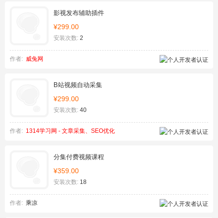
影视发布辅助插件
¥299.00
安装次数:
2
作者:
威兔网
B站视频自动采集
¥299.00
安装次数:
40
作者:
1314学习网 - 文章采集、SEO优化
分集付费视频课程
¥359.00
安装次数:
18
作者:
乘凉