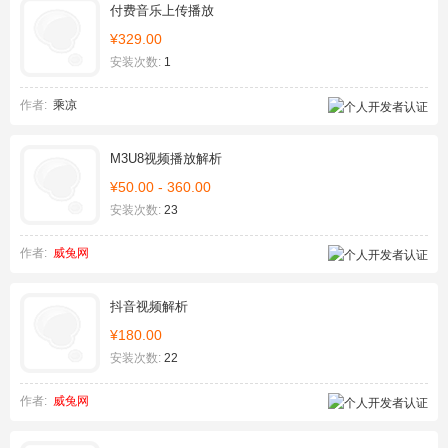
付费音乐上传播放
¥329.00
安装次数:
1
作者:
乘凉
M3U8视频播放解析
¥50.00 - 360.00
安装次数:
23
作者:
威兔网
抖音视频解析
¥180.00
安装次数:
22
作者:
威兔网