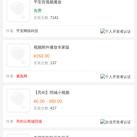
平安音视频播放
免费
安装次数:
7141
作者:
平安网络科技
视频附件播放专家版
¥266.00
安装次数:
137
作者:
威兔网
【亮剑】同城小视频
¥0.00 - 380.00
安装次数:
427
作者:
亮剑云商城同城