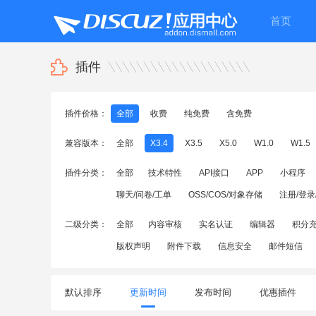
首页
插件
插件价格：
全部
收费
纯免费
含免费
兼容版本：
全部
X3.4
X3.5
X5.0
W1.0
W1.5
插件分类：
全部
技术特性
API接口
APP
小程序
聊天/问卷/工单
OSS/COS/对象存储
注册/登录
二级分类：
全部
内容审核
实名认证
编辑器
积分
版权声明
附件下载
信息安全
邮件短信
默认排序
更新时间
发布时间
优惠插件