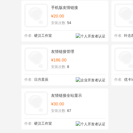
手机版友情链接
¥20.00
安装次数:
54
作者:
硬汉工作室
作者:
叶念
友情链接管理
¥186.00
安装次数:
8
作者:
日月星辰
作者:
优卡
友情链接全站显示
¥30.00
安装次数:
67
作者:
硬汉工作室