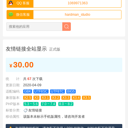
QQ 客服
1069971363
微信客服
hardman_studio
友情链接全站显示
正式版
30.00
¥
统 计:
共
67
次下载
更新日期:
2020-04-09
适配编码:
GBK
UTF8SC
UTF8TC
BIG5
兼容版本:
X2.5
X3
X3.1
X3.2
X3.3
X3.4
X3.5
PHP版本:
5.3 ~ 5.6
7.0 ~ 7.4
8.0 ~ 8.2
标签分类:
友情链接
移动属性:
该版本未标示手机版属性，请咨询开发者