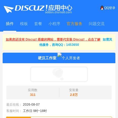
QQ登录
插件
模板
套餐
小程序
官方服务
问题交流
WitFrame
如果您还没有 Discuz! 搭建的网站，需要代安装 Discuz!，点击了解
如需其
他服务，咨询QQ：1453650
硬汉工作室
应用数
安装量
311
2.9万
最后在线：
2026-08-07
客服时间：
工作日 9时~18时