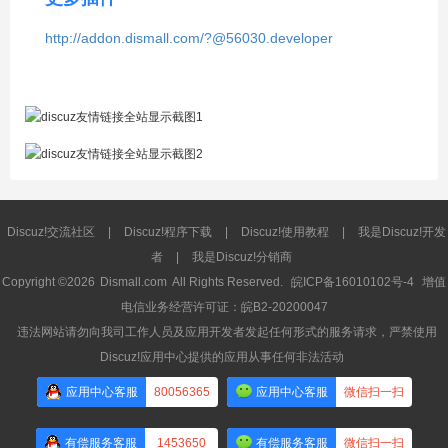
http://addon.dismall.com/?@56030.developer
Discuz!交流社区
|
Discuz!程序下载
|
Discuz!使用教程
|
我是Discuz!开发
者
|
我是Discuz!分销商
Copyright ©2026
Dismall.com
All Rights Reserved.
皖ICP备16010102号-4
增值
电信业务经营许可证：皖B2-20200047
违法网站请勿向我司工作人员及应用开发者发起任何形式的服务请求，严禁使用
Discuz!应用中心提供的应用从事任何非法活动
应用中心客服
80056365
应用中心客服
微信扫一扫
有偿服务客服
1453650
有偿服务客服
微信扫一扫