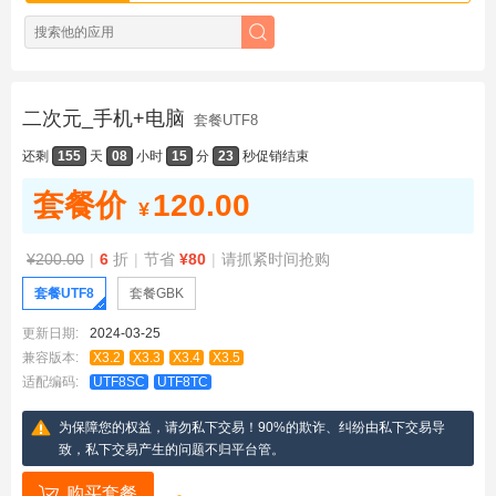
二次元_手机+电脑
套餐UTF8
还剩
155
天
08
小时
15
分
23
秒
促销结束
套餐价
120.00
¥
¥200.00
|
6
折
|
节省
¥80
|
请抓紧时间抢购
套餐UTF8
套餐GBK
更新日期:
2024-03-25
兼容版本:
X3.2
X3.3
X3.4
X3.5
适配编码:
UTF8SC
UTF8TC
为保障您的权益，请勿私下交易！90%的欺诈、纠纷由私下交易导
致，私下交易产生的问题不归平台管。
购买套餐