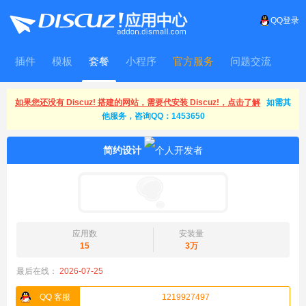
QQ登录
插件
模板
套餐
小程序
官方服务
问题交流
WitFrame
如果您还没有 Discuz! 搭建的网站，需要代安装 Discuz!，点击了解
如需其
他服务，咨询QQ：1453650
简约设计
应用数
安装量
15
3万
最后在线：
2026-07-25
QQ 客服
1219927497