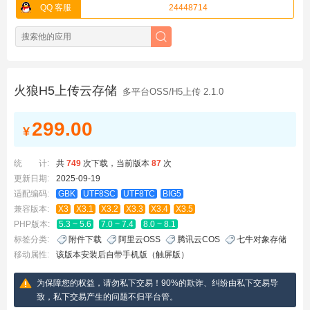
QQ 客服
24448714
火狼H5上传云存储
多平台OSS/H5上传 2.1.0
299.00
¥
统 计:
共
749
次下载，当前版本
87
次
更新日期:
2025-09-19
适配编码:
GBK
UTF8SC
UTF8TC
BIG5
兼容版本:
X3
X3.1
X3.2
X3.3
X3.4
X3.5
PHP版本:
5.3 ~ 5.6
7.0 ~ 7.4
8.0 ~ 8.1
标签分类:
附件下载
阿里云OSS
腾讯云COS
七牛对象存储
移动属性:
该版本安装后自带手机版（触屏版）
为保障您的权益，请勿私下交易！90%的欺诈、纠纷由私下交易导
致，私下交易产生的问题不归平台管。