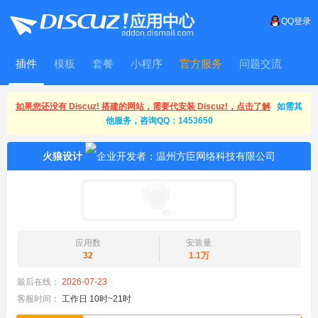
QQ登录
插件
模板
套餐
小程序
官方服务
问题交流
WitFrame
如果您还没有 Discuz! 搭建的网站，需要代安装 Discuz!，点击了解
如需其
他服务，咨询QQ：1453650
火狼设计
应用数
安装量
32
1.1万
最后在线：
2026-07-23
客服时间：
工作日 10时~21时