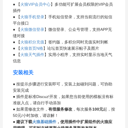
● 【
火狼VIP会员中心
】多功能可扩展会员权限的VIP会员
插件
● 【
火狼手机登录
】手机短信登录，支持当前流行的短信
平台接口
● 【
火狼微信登录
】微信登录、公众号管理，支持APP无
缝对接
● 【
火狼积分充值
】签约版，多积分同时充值实时到帐
● 【
火狼首页N格
】论坛首页快速展示帖子及图片
● 【
火狼天气插件
】实用小程序，支持实时显示当地天气
信息
安装相关
● 按提示步骤进行安装即可，安装上如碰到问题，可协助
安装完成
● 插件是标准Discuz!开发，如果您当前使用的模板没有标
准嵌入点，请自行手动添加
● 如果需修改文件，
有偿服务修改
，每次服务
100元
起，按
50元/小时加收，请谅解！
●
建议下载
火狼基础插件
，使用插件中扩展组件的火狼应
用管理，可实时在线更新火狼服务器新发布版本