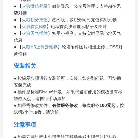
● 【
火狼微信登录
】微信登录、公众号管理，支持APP无
缝对接
● 【
火狼积分充值
】签约版，多积分同时充值实时到帐
● 【
火狼首页N格
】论坛首页快速展示帖子及图片
● 【
火狼天气插件
】实用小程序，支持实时显示当地天气
信息
● 【
火狼H5上传云储存
】论坛附件图片相册上传，OSS对
象储存
安装相关
● 按提示步骤进行安装即可，安装上如碰到问题，可协助
安装完成
● 插件是标准Discuz!开发，如果您当前使用的模板没有标
准嵌入点，请自行手动添加
● 如果需修改文件，
有偿服务修改
，每次服务
100元
起，按
50元/小时加收，请谅解！
注意事项
● 如果安装过程中出现无法下载插件或出现无法识别数