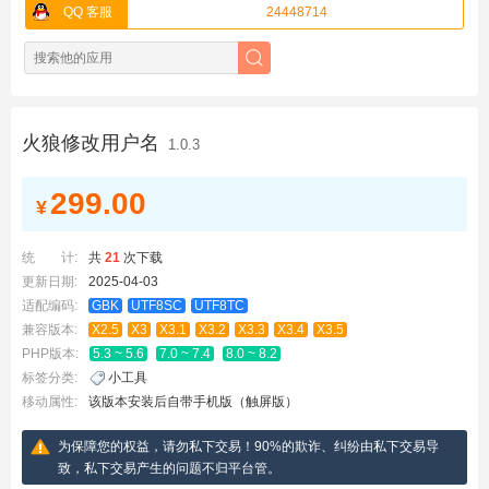
QQ 客服
24448714
火狼修改用户名
1.0.3
299.00
¥
统 计:
共
21
次下载
更新日期:
2025-04-03
适配编码:
GBK
UTF8SC
UTF8TC
兼容版本:
X2.5
X3
X3.1
X3.2
X3.3
X3.4
X3.5
PHP版本:
5.3 ~ 5.6
7.0 ~ 7.4
8.0 ~ 8.2
标签分类:
小工具
移动属性:
该版本安装后自带手机版（触屏版）
为保障您的权益，请勿私下交易！90%的欺诈、纠纷由私下交易导
致，私下交易产生的问题不归平台管。