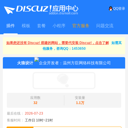
QQ登录
插件
模板
套餐
小程序
官方服务
问题交流
WitFrame
如果您还没有 Discuz! 搭建的网站，需要代安装 Discuz!，点击了解
如需其
他服务，咨询QQ：1453650
火狼设计
应用数
安装量
32
1.1万
最后在线：
2026-07-23
客服时间：
工作日 10时~21时