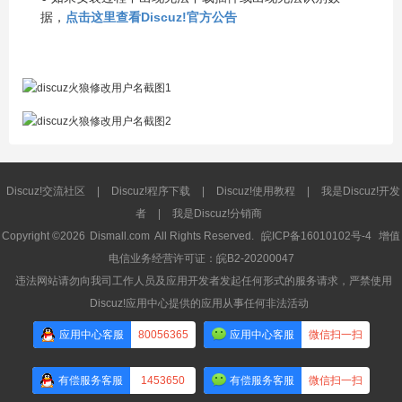
据，
点击这里查看Discuz!官方公告
Discuz!交流社区
|
Discuz!程序下载
|
Discuz!使用教程
|
我是Discuz!开发
者
|
我是Discuz!分销商
Copyright ©2026
Dismall.com
All Rights Reserved.
皖ICP备16010102号-4
增值
电信业务经营许可证：皖B2-20200047
违法网站请勿向我司工作人员及应用开发者发起任何形式的服务请求，严禁使用
Discuz!应用中心提供的应用从事任何非法活动
应用中心客服
80056365
应用中心客服
微信扫一扫
有偿服务客服
1453650
有偿服务客服
微信扫一扫