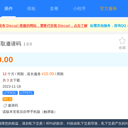
插件
模板
套餐
小程序
官方服务
有 Discuz! 搭建的网站，需要代安装 Discuz!，点击了解
如需其他服务，咨询QQ：1
获取邀请码
1.0.0
收藏
0.00
10.00
12
个月 / 周期，延长服务
¥
/ 周期
共
3
次下载
2023-11-18
UTF8SC
UTF8TC
W1.0
邀请码
该版本安装后自带手机版（触屏版）
保障您的权益，请勿私下交易！90%的欺诈、纠纷由私下交易导致，私下交易产生的