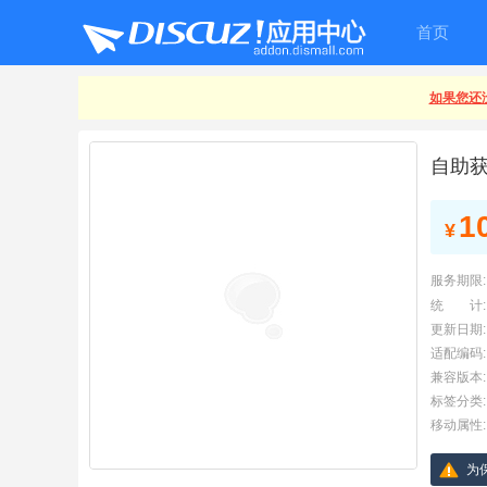
首页
如果您还没
自助
1
¥
服务期限:
统 计:
更新日期:
适配编码:
兼容版本:
标签分类:
移动属性:
为