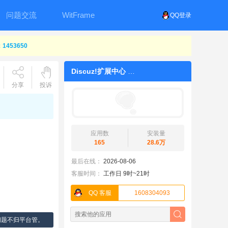
问题交流
WitFrame
QQ登录
453650
Discuz!扩展中心
分享
投诉
应用数
安装量
165
28.6万
最后在线：
2026-08-06
客服时间：
工作日 9时~21时
QQ 客服
1608304093
问题不归平台管。