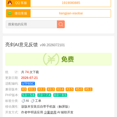
QQ 客服
1919080885
微信客服
liangjian-xiaobai
亮剑AI意见反馈
v99.2026072101
统 计:
共
74
次下载
更新日期:
2026-07-21
适配编码:
UTF8SC
兼容版本:
X3
X3.1
X3.2
X3.3
X3.4
X3.5
X5.0
X5.1
PHP版本:
5.3 ~ 5.6
7.0 ~ 7.4
8.0 ~ 8.5
标签分类:
AI
工单
移动属性:
该版本安装后自带手机版（触屏版）
开发方式:
作者申明该应用
少量使用
AI 辅助开发