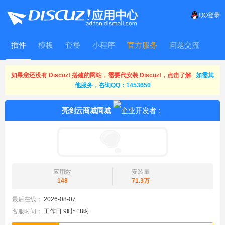
QQ登录
插件
模板
套餐
小程序
官方服务
问题交流
WitFrame
如果您还没有 Discuz! 搭建的网站，需要代安装 Discuz!，点击了解
如需其
他服务，咨询QQ：1453650
亮剑云商城同城
应用数
安装量
148
71.3万
最后在线：
2026-08-07
客服时间：
工作日 9时~18时