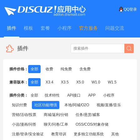
QQ登录
插件
模板
套餐
小程序
官方服务
问题交流
WitFrame
插件
插件价格：
全部
收费
纯免费
含免费
兼容版本：
全部
X3.4
X3.5
X5.0
W1.0
W1.5
插件分类：
全部
技术特性
API接口
APP
小程序
知识付费
社区功能增强
本地/同城/O2O
视频/直播/音乐
营销/活动/投票
商城/返利/分销
任务/悬赏/威客
小说/漫画/问答
聊天/问卷/工单
OSS/COS/对象存储
注册/登录/安全验证
教育培训
更多独立功能系统
其他