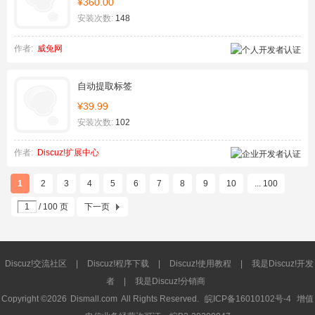
¥360.00
安装次数:
148
作者:
威兔网
自动提取标签
¥39.99
安装次数:
102
作者:
Discuz!扩展中心
1
2
3
4
5
6
7
8
9
10
... 100
/ 100 页
下一页
Discuz!交流社区
|
Discuz!程序下载
|
Discuz!使用教程
|
我是Discuz!开发
者
|
我是Discuz!分销商
Copyright ©2026
Dismall.com
All Rights Reserved.
皖ICP备16010102号-4
增值