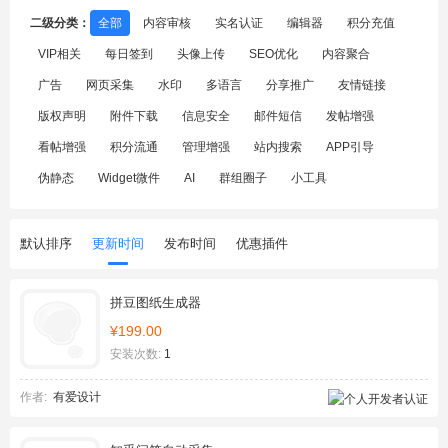
二级分类：
全部
内容审核
实名认证
编辑器
积分充值
VIP相关
每日签到
头像上传
SEO优化
内容聚合
广告
网页采集
水印
多语言
分享推广
友情链接
版权声明
附件下载
信息安全
邮件短信
发帖增强
看帖增强
积分流通
管理增强
站内搜索
APP引导
伪静态
Widget微件
AI
群组圈子
小工具
默认排序
更新时间
发布时间
优惠插件
拼豆图纸生成器
¥199.00
安装次数:
1
作者:
有爱设计