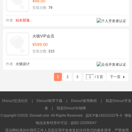
¥88.00
安装次数:
79
作者:
站长部落
火狼VIP会员
¥599.00
安装次数:
315
作者:
火狼设计
1
2
3
/ 3 页
下一页
Discuz!交流社区
|
Discuz!程序下载
|
Discuz!使用教程
|
我是Discuz!开发
者
|
我是Discuz!分销商
Copyright ©2026
Dismall.com
All Rights Reserved.
皖ICP备16010102号-4
增值
电信业务经营许可证：皖B2-20200047
违法网站请勿向我司工作人员及应用开发者发起任何形式的服务请求，严禁使用