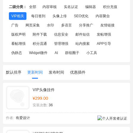
二级分类：
全部
内容审核
实名认证
编辑器
积分充值
VIP相关
每日签到
头像上传
SEO优化
内容聚合
广告
网页采集
水印
多语言
分享推广
友情链接
版权声明
附件下载
信息安全
邮件短信
发帖增强
看帖增强
积分流通
管理增强
站内搜索
APP引导
伪静态
Widget微件
AI
群组圈子
小工具
默认排序
更新时间
发布时间
优惠插件
VIP头像挂件
¥299.00
安装次数:
36
作者:
有爱设计