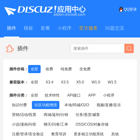
QQ登录
插件
模板
套餐
小程序
官方服务
问题交流
WitFrame
插件
插件价格：
全部
收费
纯免费
含免费
兼容版本：
全部
X3.4
X3.5
X5.0
W1.0
W1.5
插件分类：
全部
技术特性
API接口
APP
小程序
知识付费
社区功能增强
本地/同城/O2O
视频/直播/音乐
营销/活动/投票
商城/返利/分销
任务/悬赏/威客
小说/漫画/问答
聊天/问卷/工单
OSS/COS/对象存储
注册/登录/安全验证
教育培训
更多独立功能系统
其他