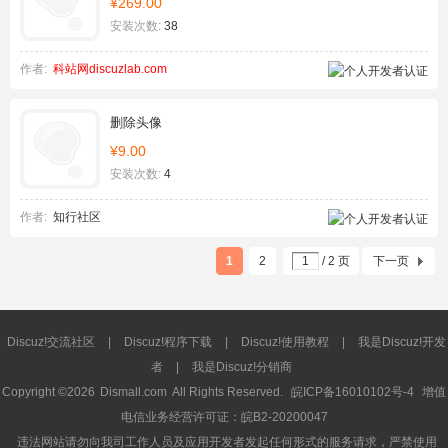
¥269.00
安装次数:
38
作者:
科站网discuzlab.com
删除头像
¥9.00
安装次数:
4
作者:
知行社区
1
2
/ 2 页
下一页
Discuz!交流社区
|
Discuz!程序下载
|
Discuz!使用教程
|
我是Discuz!开发
者
|
我是Discuz!分销商
Copyright ©2026
Dismall.com
All Rights Reserved.
皖ICP备16010102号-4
增值
电信业务经营许可证：皖B2-20200047
违法网站请勿向我司工作人员及应用开发者发起任何形式的服务请求，严禁使用