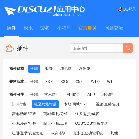
QQ登录
插件
模板
套餐
小程序
官方服务
问题交流
WitFrame
插件
插件价格：
全部
收费
纯免费
含免费
兼容版本：
全部
X3.4
X3.5
X5.0
W1.0
W1.5
插件分类：
全部
技术特性
API接口
APP
小程序
知识付费
社区功能增强
本地/同城/O2O
视频/直播/音乐
营销/活动/投票
商城/返利/分销
任务/悬赏/威客
小说/漫画/问答
聊天/问卷/工单
OSS/COS/对象存储
注册/登录/安全验证
教育培训
更多独立功能系统
其他