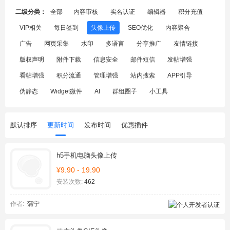
二级分类：
全部
内容审核
实名认证
编辑器
积分充值
VIP相关
每日签到
头像上传
SEO优化
内容聚合
广告
网页采集
水印
多语言
分享推广
友情链接
版权声明
附件下载
信息安全
邮件短信
发帖增强
看帖增强
积分流通
管理增强
站内搜索
APP引导
伪静态
Widget微件
AI
群组圈子
小工具
默认排序
更新时间
发布时间
优惠插件
h5手机电脑头像上传
¥9.90 - 19.90
安装次数:
462
作者:
蒲宁