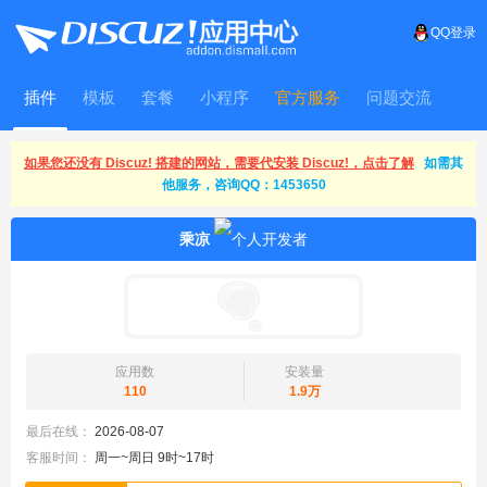
QQ登录
插件
模板
套餐
小程序
官方服务
问题交流
WitFrame
如果您还没有 Discuz! 搭建的网站，需要代安装 Discuz!，点击了解
如需其
他服务，咨询QQ：1453650
乘凉
应用数
安装量
110
1.9万
最后在线：
2026-08-07
客服时间：
周一~周日 9时~17时