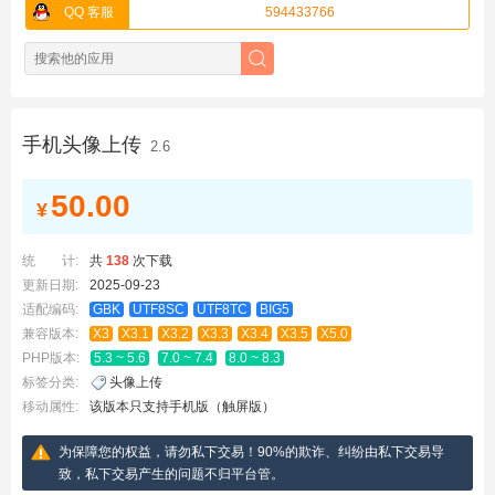
QQ 客服
594433766
手机头像上传
2.6
50.00
¥
统 计:
共
138
次下载
更新日期:
2025-09-23
适配编码:
GBK
UTF8SC
UTF8TC
BIG5
兼容版本:
X3
X3.1
X3.2
X3.3
X3.4
X3.5
X5.0
PHP版本:
5.3 ~ 5.6
7.0 ~ 7.4
8.0 ~ 8.3
标签分类:
头像上传
移动属性:
该版本只支持手机版（触屏版）
为保障您的权益，请勿私下交易！90%的欺诈、纠纷由私下交易导
致，私下交易产生的问题不归平台管。