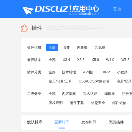
首页
插件
插件价格：
全部
收费
纯免费
含免费
兼容版本：
全部
X3.4
X3.5
X5.0
W1.0
W1.5
插件分类：
全部
技术特性
API接口
APP
小程序
聊天/问卷/工单
OSS/COS/对象存储
注册/登录
二级分类：
全部
内容审核
实名认证
编辑器
积分
版权声明
附件下载
信息安全
邮件短信
默认排序
更新时间
发布时间
优惠插件