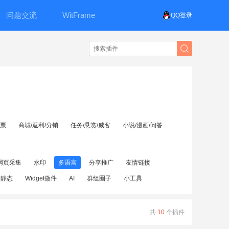
问题交流
WitFrame
QQ登录
投票
商城/返利/分销
任务/悬赏/威客
小说/漫画/问答
网页采集
水印
多语言
分享推广
友情链接
伪静态
Widget微件
AI
群组圈子
小工具
共
10
个插件