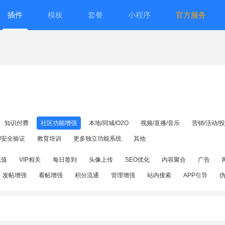
插件
模板
套餐
小程序
官方服务
知识付费
社区功能增强
本地/同城/O2O
视频/直播/音乐
营销/活动/
/安全验证
教育培训
更多独立功能系统
其他
充值
VIP相关
每日签到
头像上传
SEO优化
内容聚合
广告
发帖增强
看帖增强
积分流通
管理增强
站内搜索
APP引导