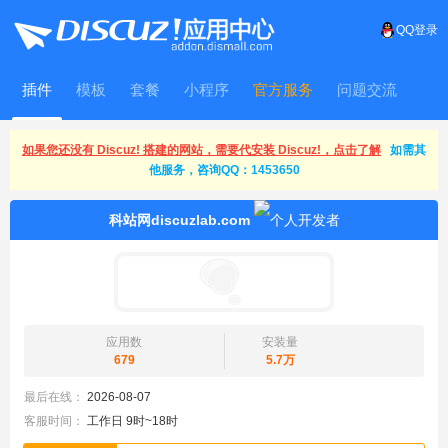
QQ登录
插件
模板
套餐
小程序
官方服务
问题交流
WitFrame
如果您还没有 Discuz! 搭建的网站，需要代安装 Discuz!，点击了解
如需其
他服务，咨询QQ：1453650
科站网discuzlab.com
应用数
安装量
679
5.7万
最后在线：
2026-08-07
客服时间：
工作日 9时~18时