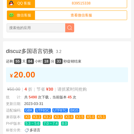
QQ 客服
839515338
微信客服
查看微信客服
discuz多国语言切换
3.2
还剩
55
天
04
小时
18
分
32
秒
促销结束
20.00
¥
¥50.00
|
4
折
|
节省
¥30
|
请抓紧时间抢购
统 计:
共
5490
次下载，当前版本
45
次
更新日期:
2023-03-31
适配编码:
GBK
UTF8SC
UTF8TC
BIG5
兼容版本:
X3
X3.1
X3.2
X3.3
X3.4
X3.5
X5.0
X5.1
PHP版本:
5.3 ~ 5.6
7.0 ~ 7.4
8.0
标签分类:
多语言