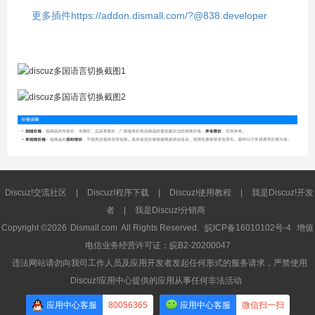
更多插件https://addon.dismall.com/?@838.developer
Discuz!交流社区
|
Discuz!程序下载
|
Discuz!使用教程
|
我是Discuz!开发
者
|
我是Discuz!分销商
Copyright ©2026
Dismall.com
All Rights Reserved.
皖ICP备16010102号-4
增值
电信业务经营许可证：皖B2-20200047
违法网站请勿向我司工作人员及应用开发者发起任何形式的服务请求，严禁使用
Discuz!应用中心提供的应用从事任何非法活动
应用中心客服
80056365
应用中心客服
微信扫一扫