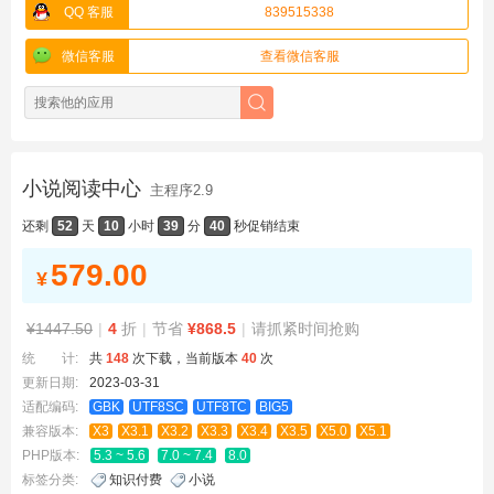
QQ 客服
839515338
微信客服
查看微信客服
小说阅读中心
主程序2.9
还剩
52
天
10
小时
39
分
40
秒
促销结束
579.00
¥
¥1447.50
|
4
折
|
节省
¥868.5
|
请抓紧时间抢购
统 计:
共
148
次下载，当前版本
40
次
更新日期:
2023-03-31
适配编码:
GBK
UTF8SC
UTF8TC
BIG5
兼容版本:
X3
X3.1
X3.2
X3.3
X3.4
X3.5
X5.0
X5.1
PHP版本:
5.3 ~ 5.6
7.0 ~ 7.4
8.0
标签分类:
知识付费
小说