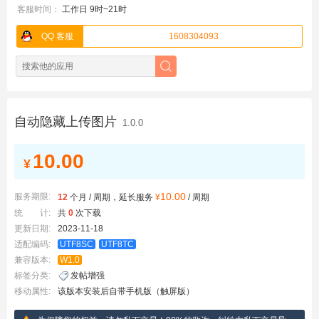
客服时间：
工作日 9时~21时
QQ 客服
1608304093
自动隐藏上传图片
1.0.0
10.00
¥
10.00
服务期限:
12
个月 / 周期，延长服务
¥
/ 周期
统 计:
共
0
次下载
更新日期:
2023-11-18
适配编码:
UTF8SC
UTF8TC
兼容版本:
W1.0
标签分类:
发帖增强
移动属性:
该版本安装后自带手机版（触屏版）