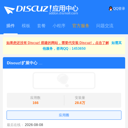
QQ登录
插件
模板
套餐
小程序
官方服务
问题交流
WitFrame
如果您还没有 Discuz! 搭建的网站，需要代安装 Discuz!，点击了解
如需其
他服务，咨询QQ：1453650
Discuz!扩展中心
应用数
安装量
166
28.6万
应用圈
最后在线：
2026-08-08