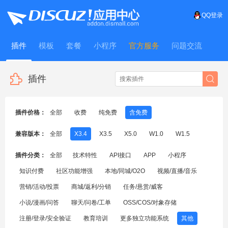
QQ登录
插件
模板
套餐
小程序
官方服务
问题交流
WitFrame
插件
插件价格：
全部
收费
纯免费
含免费
兼容版本：
全部
X3.4
X3.5
X5.0
W1.0
W1.5
插件分类：
全部
技术特性
API接口
APP
小程序
知识付费
社区功能增强
本地/同城/O2O
视频/直播/音乐
营销/活动/投票
商城/返利/分销
任务/悬赏/威客
小说/漫画/问答
聊天/问卷/工单
OSS/COS/对象存储
注册/登录/安全验证
教育培训
更多独立功能系统
其他