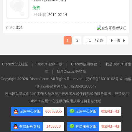
免费
上线时间:
2019-02-14
作者:
维清
1
2
/ 2 页
下一页
Discuz!交流社区
|
Discuz!程序下载
|
Discuz!使用教程
|
我是Discuz!开发
者
|
我是Discuz!分销商
Copyright ©2026
Dismall.com
All Rights Reserved.
皖ICP备16010102号-4
增值
电信业务经营许可证：皖B2-20200047
违法网站请勿向我司工作人员及应用开发者发起任何形式的服务请求，严禁使用
Discuz!应用中心提供的应用从事任何非法活动
应用中心客服
80056365
应用中心客服
微信扫一扫
有偿服务客服
1453650
有偿服务客服
微信扫一扫