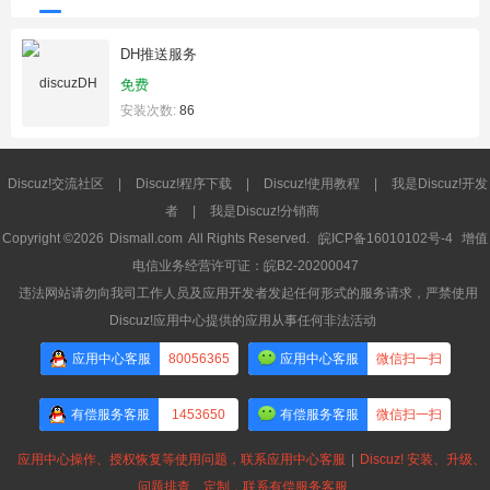
DH推送服务
免费
安装次数:
86
Discuz!交流社区
|
Discuz!程序下载
|
Discuz!使用教程
|
我是Discuz!开发
者
|
我是Discuz!分销商
Copyright ©2026
Dismall.com
All Rights Reserved.
皖ICP备16010102号-4
增值
电信业务经营许可证：皖B2-20200047
违法网站请勿向我司工作人员及应用开发者发起任何形式的服务请求，严禁使用
Discuz!应用中心提供的应用从事任何非法活动
应用中心客服
80056365
应用中心客服
微信扫一扫
有偿服务客服
1453650
有偿服务客服
微信扫一扫
应用中心操作、授权恢复等使用问题，联系应用中心客服
|
Discuz! 安装、升级、
问题排查、定制，联系有偿服务客服