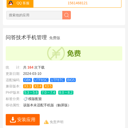
QQ 客服
1561468121
问答技术手机管理
免费版
统 计:
共
164
次下载
更新日期:
2024-03-10
适配编码:
GBK
UTF8SC
UTF8TC
BIG5
兼容版本:
X3.3
X3.4
X3.5
PHP版本:
5.3 ~ 5.6
7.0 ~ 7.4
8.0 ~ 8.2
标签分类:
模版配套
移动属性:
该版本未适配手机版（触屏版）
安装应用
免责声明