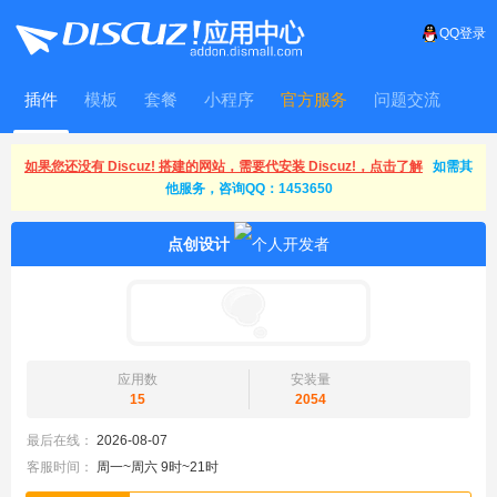
QQ登录
插件
模板
套餐
小程序
官方服务
问题交流
WitFrame
如果您还没有 Discuz! 搭建的网站，需要代安装 Discuz!，点击了解
如需其
他服务，咨询QQ：1453650
点创设计
应用数
安装量
15
2054
最后在线：
2026-08-07
客服时间：
周一~周六 9时~21时