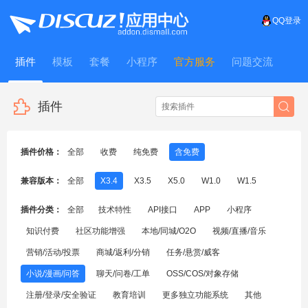
QQ登录
插件
模板
套餐
小程序
官方服务
问题交流
WitFrame
插件
插件价格：
全部
收费
纯免费
含免费
兼容版本：
全部
X3.4
X3.5
X5.0
W1.0
W1.5
插件分类：
全部
技术特性
API接口
APP
小程序
知识付费
社区功能增强
本地/同城/O2O
视频/直播/音乐
营销/活动/投票
商城/返利/分销
任务/悬赏/威客
小说/漫画/问答
聊天/问卷/工单
OSS/COS/对象存储
注册/登录/安全验证
教育培训
更多独立功能系统
其他