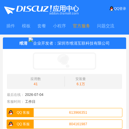
QQ登录
插件
模板
套餐
小程序
官方服务
问题交流
WitFrame
维清
应用数
安装量
41
6.1万
最后在线：
2026-07-04
客服时间：
工作日
QQ 客服
613966351
QQ 客服
804161987