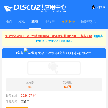
QQ登录
插件
模板
套餐
小程序
官方服务
问题交流
WitFrame
如果您还没有 Discuz! 搭建的网站，需要代安装 Discuz!，点击了解
如需其
他服务，咨询QQ：1453650
维清
应用数
安装量
41
6.1万
最后在线：
2026-07-04
客服时间：
工作日