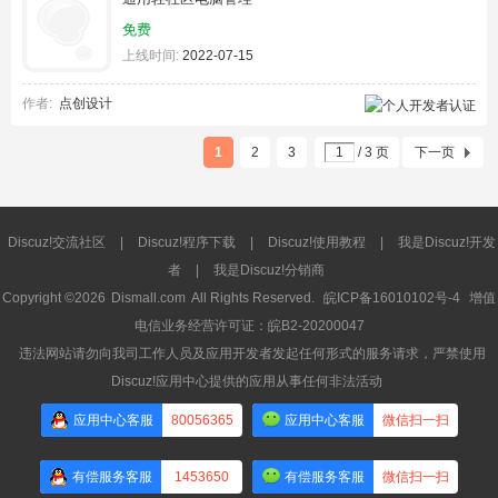
免费
上线时间:
2022-07-15
作者:
点创设计
1
2
3
/ 3 页
下一页
Discuz!交流社区
|
Discuz!程序下载
|
Discuz!使用教程
|
我是Discuz!开发
者
|
我是Discuz!分销商
Copyright ©2026
Dismall.com
All Rights Reserved.
皖ICP备16010102号-4
增值
电信业务经营许可证：皖B2-20200047
违法网站请勿向我司工作人员及应用开发者发起任何形式的服务请求，严禁使用
Discuz!应用中心提供的应用从事任何非法活动
应用中心客服
80056365
应用中心客服
微信扫一扫
有偿服务客服
1453650
有偿服务客服
微信扫一扫