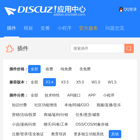
QQ登录
插件
模板
套餐
小程序
官方服务
问题交流
WitFrame
插件
插件价格：
全部
收费
纯免费
含免费
兼容版本：
全部
X3.4
X3.5
X5.0
W1.0
W1.5
插件分类：
全部
技术特性
API接口
APP
小程序
知识付费
社区功能增强
本地/同城/O2O
视频/直播/音乐
营销/活动/投票
商城/返利/分销
任务/悬赏/威客
小说/漫画/问答
聊天/问卷/工单
OSS/COS/对象存储
注册/登录/安全验证
教育培训
更多独立功能系统
其他