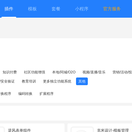
插件
模板
套餐
小程序
官方服务
知识付费
社区功能增强
本地/同城/O2O
视频/直播/音乐
营销/活动/
/安全验证
教育培训
更多独立功能系统
其他
转换程序
编码转换
扩展程序
逆风表单组件
克米设计-模板管理