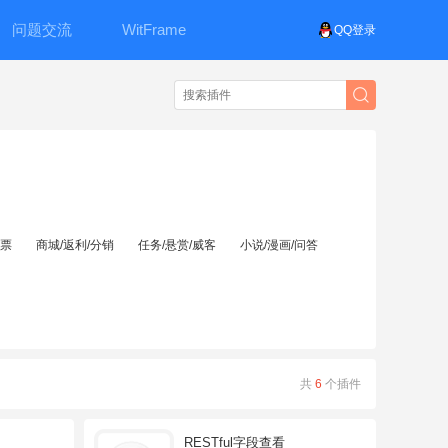
问题交流
WitFrame
QQ登录
投票
商城/返利/分销
任务/悬赏/威客
小说/漫画/问答
共
6
个插件
RESTful字段查看