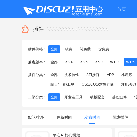
首页
插件
插件价格：
全部
收费
纯免费
含免费
兼容版本：
全部
X3.4
X3.5
X5.0
W1.0
W1.5
插件分类：
全部
技术特性
API接口
APP
小程序
聊天/问卷/工单
OSS/COS/对象存储
注册/登录
二级分类：
全部
开发者工具
模版配套
基础组件
默认排序
更新时间
发布时间
优惠插件
平安AI核心模块