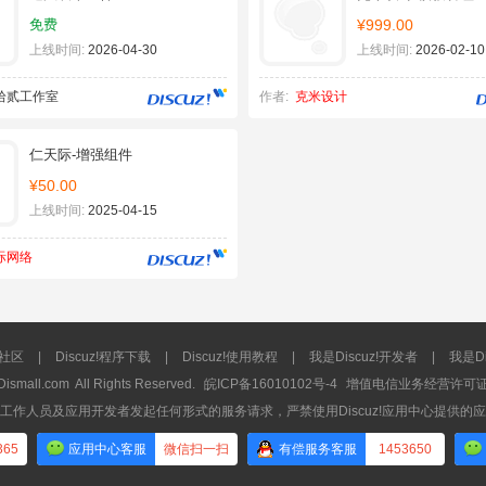
免费
¥999.00
上线时间:
2026-04-30
上线时间:
2026-02-10
拾贰工作室
作者:
克米设计
仁天际-增强组件
¥50.00
上线时间:
2025-04-15
际网络
流社区
|
Discuz!程序下载
|
Discuz!使用教程
|
我是Discuz!开发者
|
我是Di
Dismall.com
All Rights Reserved.
皖ICP备16010102号-4
增值电信业务经营许可证：皖
工作人员及应用开发者发起任何形式的服务请求，严禁使用Discuz!应用中心提供的
365
应用中心客服
微信扫一扫
有偿服务客服
1453650