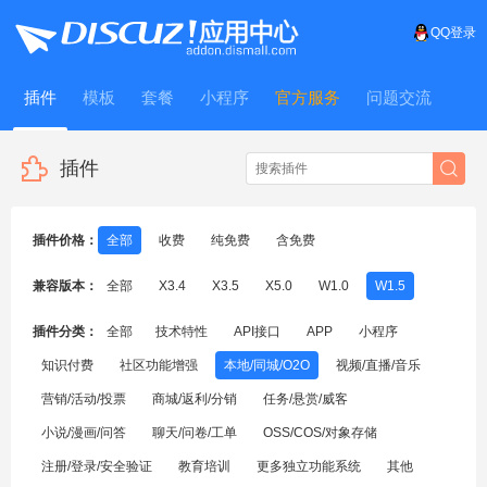
QQ登录
插件
模板
套餐
小程序
官方服务
问题交流
WitFrame
插件
插件价格：
全部
收费
纯免费
含免费
兼容版本：
全部
X3.4
X3.5
X5.0
W1.0
W1.5
插件分类：
全部
技术特性
API接口
APP
小程序
知识付费
社区功能增强
本地/同城/O2O
视频/直播/音乐
营销/活动/投票
商城/返利/分销
任务/悬赏/威客
小说/漫画/问答
聊天/问卷/工单
OSS/COS/对象存储
注册/登录/安全验证
教育培训
更多独立功能系统
其他