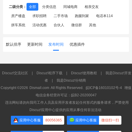
二级分类：
全部
分类信息
同城电商
相亲交友
房产楼盘
求职招聘
二手市场
跑腿到家
电话本114
拼车系统
活动优惠
合伙人
微信群
其他
默认排序
更新时间
发布时间
优惠插件
Discuz!交流社区
|
Discuz!程序下载
|
Discuz!使用教程
|
我是Discuz!开发
者
|
我是Discuz!分销商
Copyright ©2026
Dismall.com
All Rights Reserved.
皖ICP备16010102号-4
增值
电信业务经营许可证：皖B2-20200047
违法网站请勿向我司工作人员及应用开发者发起任何形式的服务请求，严禁使用
Discuz!应用中心提供的应用从事任何非法活动
应用中心客服
80056365
应用中心客服
微信扫一扫