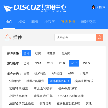
QQ登录
插件
模板
套餐
小程序
官方服务
问题交流
WitFrame
插件
插件价格：
全部
收费
纯免费
含免费
兼容版本：
全部
X3.4
X3.5
X5.0
W1.0
W1.5
插件分类：
全部
技术特性
API接口
APP
小程序
知识付费
社区功能增强
本地/同城/O2O
视频/直播/音乐
营销/活动/投票
商城/返利/分销
任务/悬赏/威客
小说/漫画/问答
聊天/问卷/工单
OSS/COS/对象存储
注册/登录/安全验证
教育培训
更多独立功能系统
其他