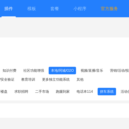
插件
模板
套餐
小程序
官方服务
知识付费
社区功能增强
本地/同城/O2O
视频/直播/音乐
营销/活动/
/安全验证
教育培训
更多独立功能系统
其他
产楼盘
求职招聘
二手市场
跑腿到家
电话本114
拼车系统
活动