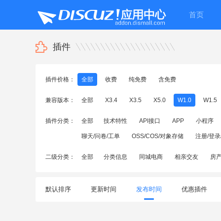
首页
插件
插件价格：
全部
收费
纯免费
含免费
兼容版本：
全部
X3.4
X3.5
X5.0
W1.0
W1.5
插件分类：
全部
技术特性
API接口
APP
小程序
聊天/问卷/工单
OSS/COS/对象存储
注册/登录
二级分类：
全部
分类信息
同城电商
相亲交友
房
默认排序
更新时间
发布时间
优惠插件