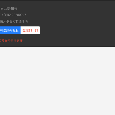
scuz!分销商
B2-20200047
应用从事任何非法活动
有偿服务客服
微信扫一扫
，联系有偿服务客服