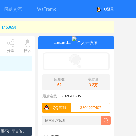
问题交流
WitFrame
QQ登录
453650
amanda
分享
投诉
应用数
安装量
62
3.2万
最后在线：
2026-08-05
QQ 客服
3204027407
问题不归平台管。