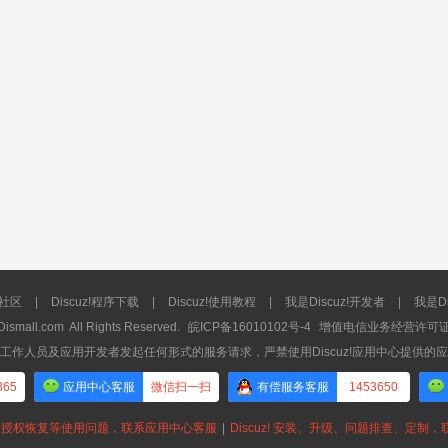
流社区
|
Discuz!程序下载
|
Discuz!使用教程
|
我是Discuz!开发者
|
我是Di
Dismall.com
All Rights Reserved.
皖ICP备16010102号-4
增值电信业务经营许可证：皖
工作人员及应用开发者发起任何形式的服务请求，严禁使用Discuz!应用中心提供的
365
应用中心客服
微信扫一扫
有偿服务客服
1453650
授权恢复等使用问题，联系应用中心客服
|
Discuz! 安装、升级、问题排查、定制