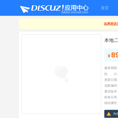
首页
如果您还没
本地二
8
¥
服务期限:
统 计:
更新日期:
适配编码:
兼容版本:
标签分类:
移动属性:
为