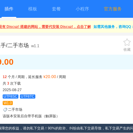
插件
模板
套餐
小程序
官方服务
有 Discuz! 搭建的网站，需要代安装 Discuz!，点击了解
如需其他服务，咨询QQ：1
手/二手市场
w1.1
收藏
9.00
20.00
12
个月 / 周期，延长服务
¥
/ 周期
共
3
次下载
2025-08-27
UTF8SC
UTF8TC
W1.0
二手市场
该版本安装后自带手机版（触屏版）
保障您的权益，请勿私下交易！90%的欺诈、纠纷由私下交易导致，私下交易产生的