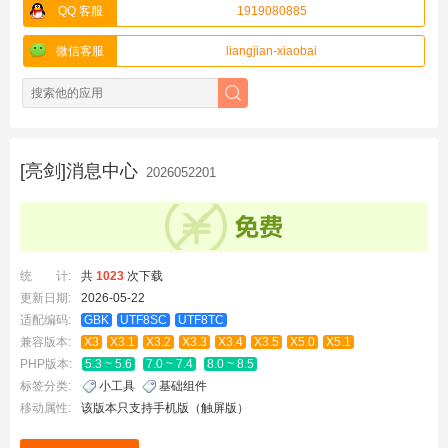
QQ 客服
1919080885
微信客服
liangjian-xiaobai
[亮剑]消息中心
2026052201
统 计:
共
1023
次下载
更新日期:
2026-05-22
适配编码:
GBK
UTF8SC
UTF8TC
兼容版本:
X3
X3.1
X3.2
X3.3
X3.4
X3.5
X5.0
X5.1
PHP版本:
5.3 ~ 5.6
7.0 ~ 7.4
8.0 ~ 8.5
标签分类:
小工具
基础组件
移动属性:
该版本只支持手机版（触屏版）