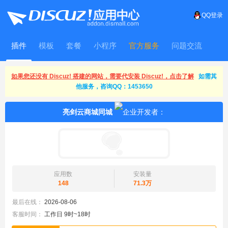
QQ登录
插件
模板
套餐
小程序
官方服务
问题交流
WitFrame
如果您还没有 Discuz! 搭建的网站，需要代安装 Discuz!，点击了解
如需其
他服务，咨询QQ：1453650
亮剑云商城同城
应用数
安装量
148
71.3万
最后在线：
2026-08-06
客服时间：
工作日 9时~18时