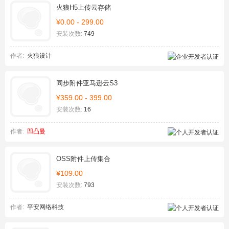
火狼H5上传云存储
¥0.00 - 299.00
安装次数:
749
作者:
火狼设计
同步附件亚马逊云S3
¥359.00 - 399.00
安装次数:
16
作者:
凹凸曼
OSS附件上传集合
¥109.00
安装次数:
793
作者:
平安网络科技