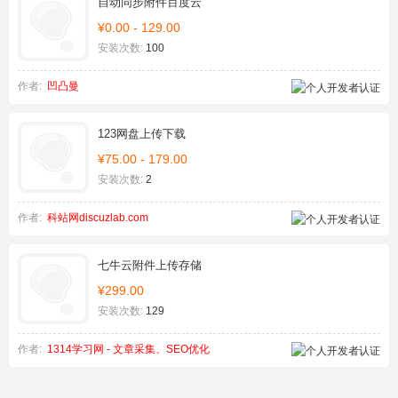
自动同步附件百度云
¥0.00 - 129.00
安装次数:
100
作者:
凹凸曼
123网盘上传下载
¥75.00 - 179.00
安装次数:
2
作者:
科站网discuzlab.com
七牛云附件上传存储
¥299.00
安装次数:
129
作者:
1314学习网 - 文章采集、SEO优化