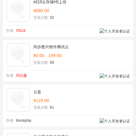
it618云存储H5上传
¥680.00
安装次数:
32
作者:
IT618
同步图片附件腾讯云
¥0.00 - 199.00
安装次数:
59
作者:
凹凸曼
云盘
¥129.00
安装次数:
61
作者:
blockphp