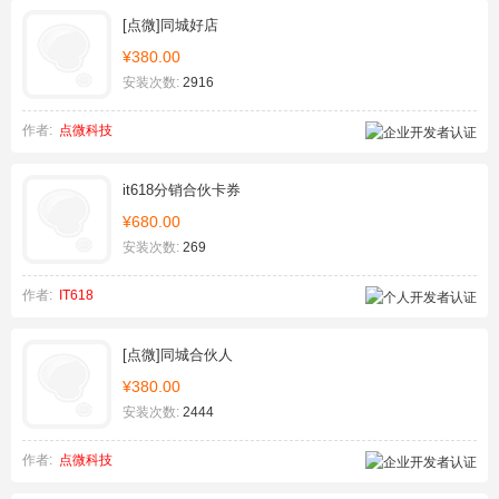
[点微]同城好店
¥380.00
安装次数:
2916
作者:
点微科技
it618分销合伙卡券
¥680.00
安装次数:
269
作者:
IT618
[点微]同城合伙人
¥380.00
安装次数:
2444
作者:
点微科技