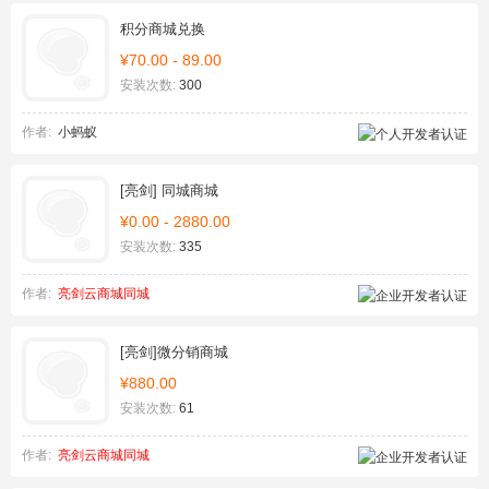
积分商城兑换
¥70.00 - 89.00
安装次数:
300
作者:
小蚂蚁
[亮剑] 同城商城
¥0.00 - 2880.00
安装次数:
335
作者:
亮剑云商城同城
[亮剑]微分销商城
¥880.00
安装次数:
61
作者:
亮剑云商城同城