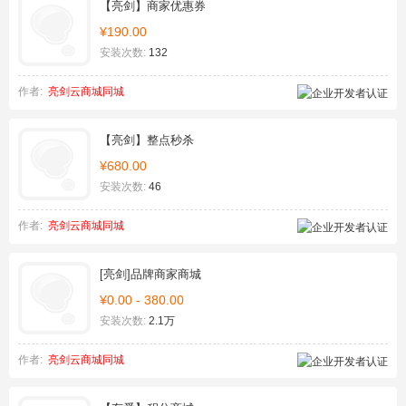
【亮剑】商家优惠券
¥190.00
安装次数:
132
作者:
亮剑云商城同城
【亮剑】整点秒杀
¥680.00
安装次数:
46
作者:
亮剑云商城同城
[亮剑]品牌商家商城
¥0.00 - 380.00
安装次数:
2.1万
作者:
亮剑云商城同城