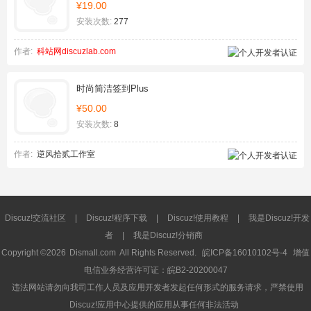
¥19.00
安装次数:
277
作者:
科站网discuzlab.com
时尚简洁签到Plus
¥50.00
安装次数:
8
作者:
逆风拾贰工作室
Discuz!交流社区
|
Discuz!程序下载
|
Discuz!使用教程
|
我是Discuz!开发
者
|
我是Discuz!分销商
Copyright ©2026
Dismall.com
All Rights Reserved.
皖ICP备16010102号-4
增值
电信业务经营许可证：皖B2-20200047
违法网站请勿向我司工作人员及应用开发者发起任何形式的服务请求，严禁使用
Discuz!应用中心提供的应用从事任何非法活动