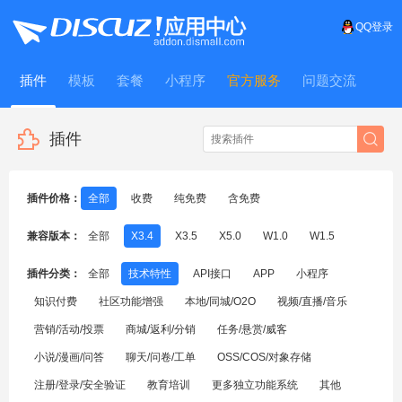
QQ登录
插件
模板
套餐
小程序
官方服务
问题交流
WitFrame
插件
插件价格：
全部
收费
纯免费
含免费
兼容版本：
全部
X3.4
X3.5
X5.0
W1.0
W1.5
插件分类：
全部
技术特性
API接口
APP
小程序
知识付费
社区功能增强
本地/同城/O2O
视频/直播/音乐
营销/活动/投票
商城/返利/分销
任务/悬赏/威客
小说/漫画/问答
聊天/问卷/工单
OSS/COS/对象存储
注册/登录/安全验证
教育培训
更多独立功能系统
其他