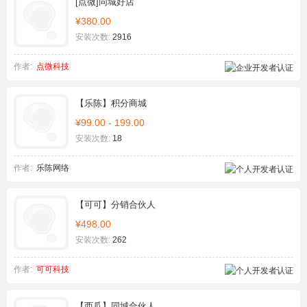
[点微]同城好店
¥380.00
安装次数:
2916
作者:
点微科技
【乐陈】积分商城
¥99.00 - 199.00
安装次数:
18
作者:
乐陈网络
【可可】分销合伙人
¥498.00
安装次数:
262
作者:
可可科技
【西瓜】同城合伙人