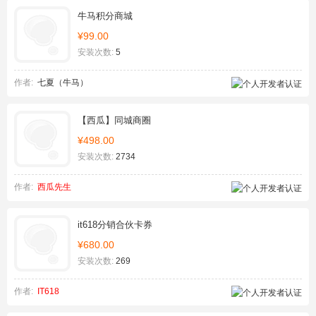
牛马积分商城
¥99.00
安装次数:
5
作者:
七夏（牛马）
【西瓜】同城商圈
¥498.00
安装次数:
2734
作者:
西瓜先生
it618分销合伙卡券
¥680.00
安装次数:
269
作者:
IT618