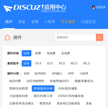
QQ登录
插件
模板
套餐
小程序
官方服务
问题交流
WitFrame
插件
插件价格：
全部
收费
纯免费
含免费
兼容版本：
全部
X3.4
X3.5
X5.0
W1.0
W1.5
插件分类：
全部
技术特性
API接口
APP
小程序
知识付费
社区功能增强
本地/同城/O2O
视频/直播/音乐
营销/活动/投票
商城/返利/分销
任务/悬赏/威客
小说/漫画/问答
聊天/问卷/工单
OSS/COS/对象存储
注册/登录/安全验证
教育培训
更多独立功能系统
其他